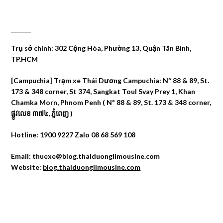
CÔNG TY DU LỊCH THÁI DƯƠNG
Trụ sở chính: 302 Cộng Hòa, Phường 13, Quận Tân Bình,
TP.HCM
[Campuchia] Trạm xe Thái Dương Campuchia: Nº 88 & 89, St.
173 & 348 corner, St 374, Sangkat Toul Svay Prey 1, Khan
Chamka Morn, Phnom Penh ( Nº 88 & 89, St. 173 & 348 corner,
ផ្លូវលេខ ៣៧៤, ភ្នំពេញ )
Hotline: 1900 9227 Zalo 08 68 569 108
Email: thuexe@blog.thaiduonglimousine.com
Website:
blog.thaiduonglimousine.com