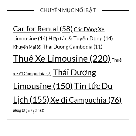
CHUYÊN MỤC NỔI BẬT
Car for Rental
(58)
Các Dòng Xe
Limousine
(14)
Hợp tác & Tuyển Dụng
(14)
Thai Duong Cambodia
(11)
Khuyến Mại
(6)
Thuê Xe Limousine
(220)
Thuê
Thái Dương
xe đi Campuchia
(7)
Limousine
(150)
Tin tức Du
Lịch
(155)
Xe đi Campuchia
(76)
រថយន្ត ថៃ ដួង កម្ពុជា។
(2)