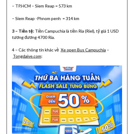
– TP.HCM – Siem Reap = 573 km
– Siem Reap -Phnom penh = 314 km
3 – Tiền tệ:
Tiền Campuchia là tiền Ria (Riel), tỷ giá 1 USD
tương đương 4700 Ria.
4 – Các thông tin khác về
Xe open Bus Campuchia
–
Tongdaive.com
: