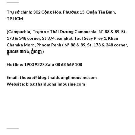
Trụ sở chính: 302 Cộng Hòa, Phường 13, Quận Tân Bình,
TP.HCM
[Campuchia] Trạm xe Thái Dương Campuchia: Nº 88 & 89, St.
173 & 348 corner, St 374, Sangkat Toul Svay Prey 1, Khan
Chamka Morn, Phnom Penh ( Nº 88 & 89, St. 173 & 348 corner,
ផ្លូវលេខ ៣៧៤, ភ្នំពេញ )
Hotline: 1900 9227 Zalo 08 68 569 108
Email: thuexe@blog.thaiduonglimousine.com
Website:
blog.thaiduonglimousine.com
ĐỊA CHỈ MAPS