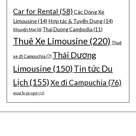
Car for Rental
(58)
Các Dòng Xe
Limousine
(14)
Hợp tác & Tuyển Dụng
(14)
Thai Duong Cambodia
(11)
Khuyến Mại
(6)
Thuê Xe Limousine
(220)
Thuê
Thái Dương
xe đi Campuchia
(7)
Limousine
(150)
Tin tức Du
Lịch
(155)
Xe đi Campuchia
(76)
រថយន្ត ថៃ ដួង កម្ពុជា។
(2)
CÔNG TY DU LỊCH THÁI DƯƠNG