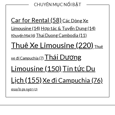
CHUYÊN MỤC NỔI BẬT
Car for Rental
(58)
Các Dòng Xe
Limousine
(14)
Hợp tác & Tuyển Dụng
(14)
Thai Duong Cambodia
(11)
Khuyến Mại
(6)
Thuê Xe Limousine
(220)
Thuê
Thái Dương
xe đi Campuchia
(7)
Limousine
(150)
Tin tức Du
Lịch
(155)
Xe đi Campuchia
(76)
រថយន្ត ថៃ ដួង កម្ពុជា។
(2)