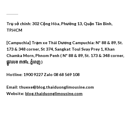
CÔNG TY DU LỊCH THÁI DƯƠNG
Trụ sở chính: 302 Cộng Hòa, Phường 13, Quận Tân Bình,
TP.HCM
[Campuchia] Trạm xe Thái Dương Campuchia: Nº 88 & 89, St.
173 & 348 corner, St 374, Sangkat Toul Svay Prey 1, Khan
Chamka Morn, Phnom Penh ( Nº 88 & 89, St. 173 & 348 corner,
ផ្លូវលេខ ៣៧៤, ភ្នំពេញ )
Hotline: 1900 9227 Zalo 08 68 569 108
Email: thuexe@blog.thaiduonglimousine.com
Website:
blog.thaiduonglimousine.com
ĐỊA CHỈ MAPS