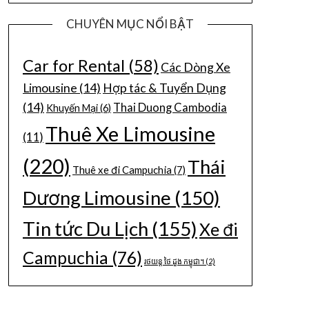
CHUYÊN MỤC NỔI BẬT
Car for Rental
(58)
Các Dòng Xe
Limousine
(14)
Hợp tác & Tuyển Dụng
(14)
Thai Duong Cambodia
Khuyến Mại
(6)
Thuê Xe Limousine
(11)
(220)
Thái
Thuê xe đi Campuchia
(7)
Dương Limousine
(150)
Tin tức Du Lịch
(155)
Xe đi
Campuchia
(76)
រថយន្ត ថៃ ដួង កម្ពុជា។
(2)