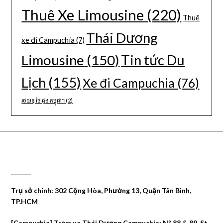
Thuê Xe Limousine
(220)
Thuê
Thái Dương
xe đi Campuchia
(7)
Limousine
(150)
Tin tức Du
Lịch
(155)
Xe đi Campuchia
(76)
រថយន្ត ថៃ ដួង កម្ពុជា។
(2)
CÔNG TY DU LỊCH THÁI DƯƠNG
Trụ sở chính: 302 Cộng Hòa, Phường 13, Quận Tân Bình,
TP.HCM
[Campuchia] Trạm xe Thái Dương Campuchia: Nº 88 & 89, St.