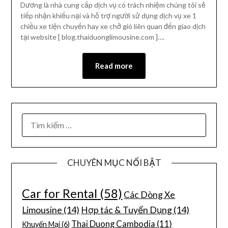
Dương là nhà cung cấp dịch vụ có trách nhiệm chúng tôi sẻ
tiếp nhận khiếu nại và hỗ trợ người sử dụng dịch vụ xe 1
chiều xe tiện chuyến hay xe chở gió liên quan đến giao dịch
tại website [ blog.thaiduonglimousine.com ]….
Read more
CHUYÊN MỤC NỔI BẬT
Car for Rental
(58)
Các Dòng Xe
Limousine
(14)
Hợp tác & Tuyển Dụng
(14)
Thai Duong Cambodia
(11)
Khuyến Mại
(6)