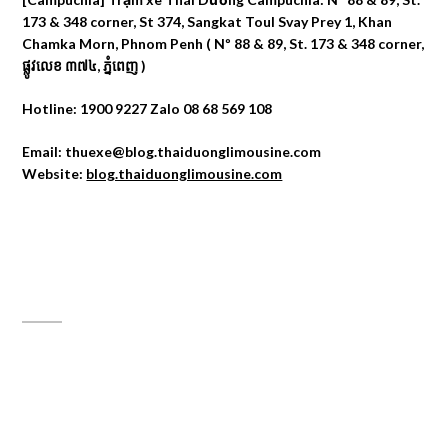
173 & 348 corner, St 374, Sangkat Toul Svay Prey 1, Khan
Chamka Morn, Phnom Penh ( Nº 88 & 89, St. 173 & 348 corner,
ផ្លូវលេខ ៣៧៤, ភ្នំពេញ )
Hotline: 1900 9227 Zalo 08 68 569 108
Email: thuexe@blog.thaiduonglimousine.com
Website:
blog.thaiduonglimousine.com
ĐỊA CHỈ MAPS