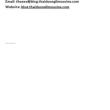
Email: thuexe@blog.thaiduonglimousine.com
Website:
blog.thaiduonglimousine.com
ĐỊA CHỈ MAPS