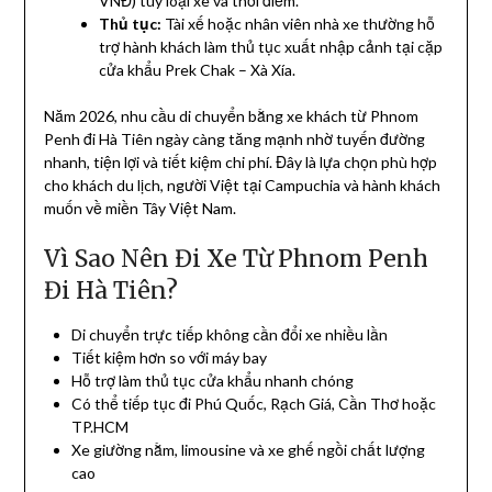
VNĐ) tùy loại xe và thời điểm.
Thủ tục:
Tài xế hoặc nhân viên nhà xe thường hỗ
trợ hành khách làm thủ tục xuất nhập cảnh tại cặp
cửa khẩu Prek Chak – Xà Xía.
Năm 2026, nhu cầu di chuyển bằng xe khách từ
Phnom
Penh
đi
Hà Tiên
ngày càng tăng mạnh nhờ tuyến đường
nhanh, tiện lợi và tiết kiệm chi phí. Đây là lựa chọn phù hợp
cho khách du lịch, người Việt tại Campuchia và hành khách
muốn về miền Tây Việt Nam.
Vì Sao Nên Đi Xe Từ Phnom Penh
Đi Hà Tiên?
Di chuyển trực tiếp không cần đổi xe nhiều lần
Tiết kiệm hơn so với máy bay
Hỗ trợ làm thủ tục cửa khẩu nhanh chóng
Có thể tiếp tục đi Phú Quốc, Rạch Giá, Cần Thơ hoặc
TP.HCM
Xe giường nằm, limousine và xe ghế ngồi chất lượng
cao