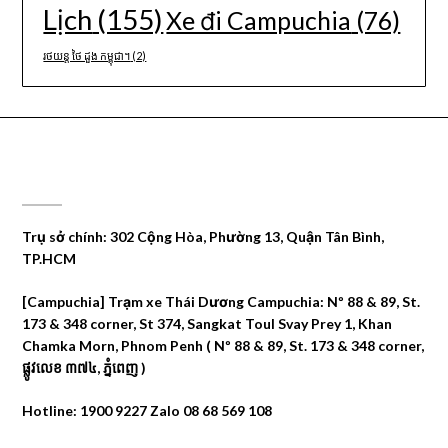
Lịch
(155)
Xe đi Campuchia
(76)
រថយន្ត ថៃ ដួង កម្ពុជា។
(2)
CÔNG TY DU LỊCH THÁI DƯƠNG
Trụ sở chính: 302 Cộng Hòa, Phường 13, Quận Tân Bình,
TP.HCM
[Campuchia] Trạm xe Thái Dương Campuchia: Nº 88 & 89, St.
173 & 348 corner, St 374, Sangkat Toul Svay Prey 1, Khan
Chamka Morn, Phnom Penh ( Nº 88 & 89, St. 173 & 348 corner,
ផ្លូវលេខ ៣៧៤, ភ្នំពេញ )
Hotline: 1900 9227 Zalo 08 68 569 108