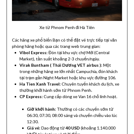
Xe từ Phnom Penh đi Hà Tiên
Các hãng xe phổ biến Bạn có thể đặt vé trực tiếp tại văn
phòng hãng hoặc qua các trang web trung gian:
Vibol Express:
Đón tại khu vực chợ Mới (Central
Market), tần suất khoảng 2-3 chuyến/ngày.
Virak Buntham ( Thái Dương VET airbus ):
Một
trong những hãng xe lớn nhất Campuchia, đón khách
tại trạm gần Night Market hoặc khu vực đường 106.
Ha Tien Xanh Travel:
Chuyên tuyến khách du lịch, xe
thường khởi hành sớm từ Phnom Penh.
CP Express:
Cung cấp dòng xe Van 16 chỗ linh hoạt.
Giờ khởi hành:
Thường có các chuyến sớm từ
06:30, 07:30, 08:00 sáng và chuyến chiều vào lúc
12:30.
Giá vé:
Dao động từ
40 USD
(khoảng 1.140.000