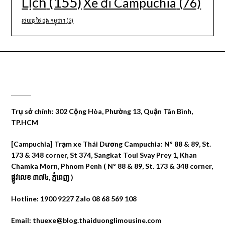
Lịch
(155)
Xe đi Campuchia
(76)
រថយន្ត ថៃ ដួង កម្ពុជា។
(2)
CÔNG TY DU LỊCH THÁI DƯƠNG
Trụ sở chính: 302 Cộng Hòa, Phường 13, Quận Tân Bình,
TP.HCM
[Campuchia] Trạm xe Thái Dương Campuchia: Nº 88 & 89, St.
173 & 348 corner, St 374, Sangkat Toul Svay Prey 1, Khan
Chamka Morn, Phnom Penh ( Nº 88 & 89, St. 173 & 348 corner,
ផ្លូវលេខ ៣៧៤, ភ្នំពេញ )
Hotline: 1900 9227 Zalo 08 68 569 108
Email: thuexe@blog.thaiduonglimousine.com