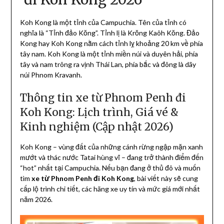
Koh Kong là một tỉnh của Campuchia. Tên của tỉnh có
nghĩa là “Tỉnh đảo Kŏng”. Tỉnh lị là Krŏng Kaôh Kŏng. Đảo
Kong hay Koh Kong nằm cách tỉnh lỵ khoảng 20 km về phía
tây nam. Koh Kong là một tỉnh miền núi và duyên hải, phía
tây và nam trông ra vịnh Thái Lan, phía bắc và đông là dãy
núi Phnom Kravanh.
Thông tin xe từ Phnom Penh đi
Koh Kong: Lịch trình, Giá vé &
Kinh nghiệm (Cập nhật 2026)
Koh Kong – vùng đất của những cánh rừng ngập mặn xanh
mướt và thác nước Tatai hùng vĩ – đang trở thành điểm đến
“hot” nhất tại Campuchia. Nếu bạn đang ở thủ đô và muốn
tìm
xe từ Phnom Penh đi Koh Kong
, bài viết này sẽ cung
cấp lộ trình chi tiết, các hãng xe uy tín và mức giá mới nhất
năm 2026.