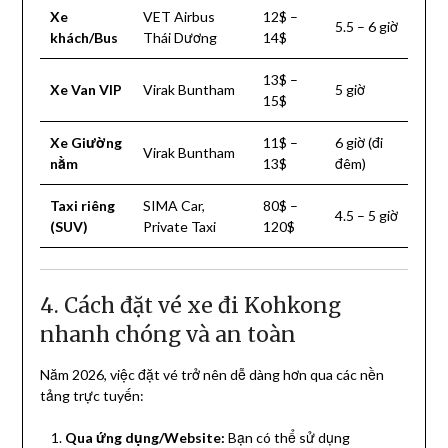
Xe
VET Airbus
12$ –
5.5 – 6 giờ
khách/Bus
Thái Dương
14$
13$ –
Xe Van VIP
Virak Buntham
5 giờ
15$
Xe Giường
11$ –
6 giờ (đi
Virak Buntham
nằm
13$
đêm)
Taxi riêng
SIMA Car,
80$ –
4.5 – 5 giờ
(SUV)
Private Taxi
120$
4. Cách đặt vé xe đi Kohkong
nhanh chóng và an toàn
Năm 2026, việc đặt vé trở nên dễ dàng hơn qua các nền
tảng trực tuyến:
Qua ứng dụng/Website:
Bạn có thể sử dụng