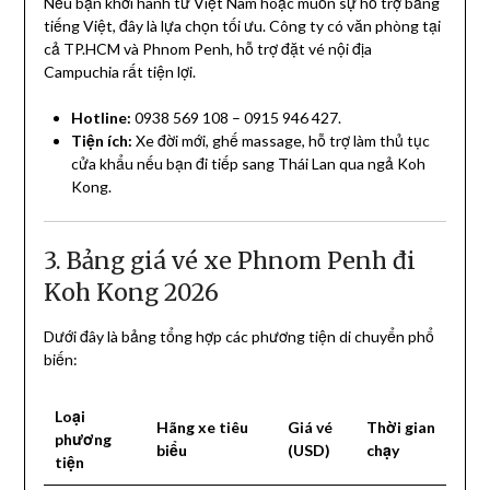
Nếu bạn khởi hành từ Việt Nam hoặc muốn sự hỗ trợ bằng
tiếng Việt, đây là lựa chọn tối ưu. Công ty có văn phòng tại
cả TP.HCM và Phnom Penh, hỗ trợ đặt vé nội địa
Campuchia rất tiện lợi.
Hotline:
0938 569 108 – 0915 946 427.
Tiện ích:
Xe đời mới, ghế massage, hỗ trợ làm thủ tục
cửa khẩu nếu bạn đi tiếp sang Thái Lan qua ngả Koh
Kong.
3. Bảng giá vé xe Phnom Penh đi
Koh Kong 2026
Dưới đây là bảng tổng hợp các phương tiện di chuyển phổ
biến:
Loại
Hãng xe tiêu
Giá vé
Thời gian
phương
biểu
(USD)
chạy
tiện