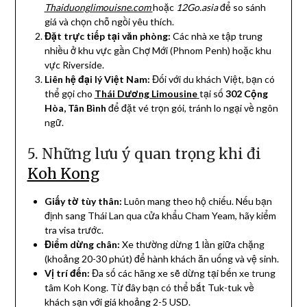
Thaiduonglimouisne.com
hoặc
12Go.asia
để so sánh
giá và chọn chỗ ngồi yêu thích.
Đặt trực tiếp tại văn phòng:
Các nhà xe tập trung
nhiều ở khu vực gần Chợ Mới (Phnom Penh) hoặc khu
vực Riverside.
Liên hệ đại lý Việt Nam:
Đối với du khách Việt, bạn có
thể gọi cho
Thái Dương Limousine
tại số
302 Cộng
Hòa, Tân Bình
để đặt vé trọn gói, tránh lo ngại về ngôn
ngữ.
5. Những lưu ý quan trọng khi đi
Koh Kong
Giấy tờ tùy thân:
Luôn mang theo hộ chiếu. Nếu bạn
định sang Thái Lan qua cửa khẩu Cham Yeam, hãy kiểm
tra visa trước.
Điểm dừng chân:
Xe thường dừng 1 lần giữa chặng
(khoảng 20-30 phút) để hành khách ăn uống và vệ sinh.
Vị trí đến:
Đa số các hãng xe sẽ dừng tại bến xe trung
tâm Koh Kong. Từ đây bạn có thể bắt Tuk-tuk về
khách sạn với giá khoảng 2-5 USD.