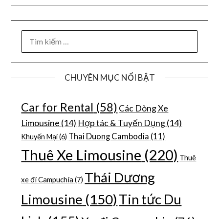
CHUYÊN MỤC NỔI BẬT
Car for Rental
(58)
Các Dòng Xe
Limousine
(14)
Hợp tác & Tuyển Dụng
(14)
Thai Duong Cambodia
(11)
Khuyến Mại
(6)
Thuê Xe Limousine
(220)
Thuê
Thái Dương
xe đi Campuchia
(7)
Limousine
(150)
Tin tức Du