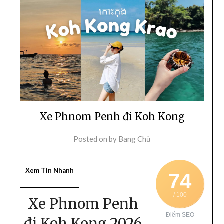
Xe Phnom Penh đi Koh Kong
Posted on
by
Bang Chủ
Xem Tin Nhanh
74
/ 100
Xe Phnom Penh
Điểm SEO
đi Koh Kong 2026