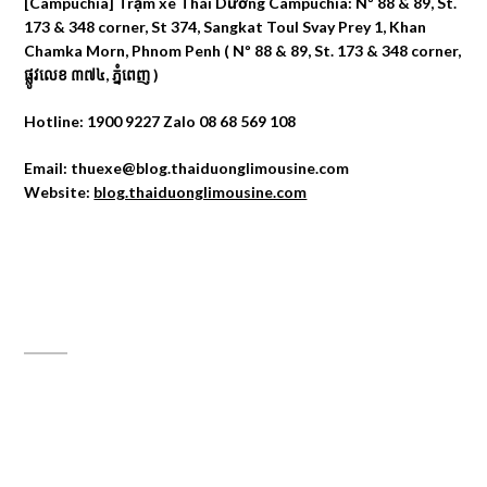
[Campuchia] Trạm xe Thái Dương Campuchia: Nº 88 & 89, St.
173 & 348 corner, St 374, Sangkat Toul Svay Prey 1, Khan
Chamka Morn, Phnom Penh ( Nº 88 & 89, St. 173 & 348 corner,
ផ្លូវលេខ ៣៧៤, ភ្នំពេញ )
Hotline: 1900 9227 Zalo 08 68 569 108
Email: thuexe@blog.thaiduonglimousine.com
Website:
blog.thaiduonglimousine.com
ĐỊA CHỈ MAPS