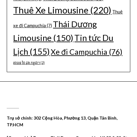
Thuê Xe Limousine
(220)
Thuê
Thái Dương
xe đi Campuchia
(7)
Limousine
(150)
Tin tức Du
Lịch
(155)
Xe đi Campuchia
(76)
រថយន្ត ថៃ ដួង កម្ពុជា។
(2)
CÔNG TY DU LỊCH THÁI DƯƠNG
Trụ sở chính: 302 Cộng Hòa, Phường 13, Quận Tân Bình,
TP.HCM