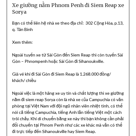
Xe giường nằm Phnom Penh đi Siem Reap xe
Sorya
Bạn có thể liên hệ nhà xe theo địa chỉ: 302 Cộng Hòa, p.13,
q. Tân Bình
Xem thêm:
Ngoài tuyến xe từ Sài Gòn đến Siem Reap thì còn tuyến Sài
Gòn – Phnompenh hoặc Sài Gòn đi Sihanoukville.
Giá vé khi đi Sài Gòn đi Siem Reap là 1.268.000 đồng/
khách/ chiều
Ngoài việc là một hãng xe uy tín và chất lượng thì xe giường
nằm đi siem reap Sorya còn là nhà xe của Campuchia có văn
phòng tại Việt Nam với đội ngũ nhân viên nhiệt tình, có thể
nói cả tiếng Campuchia, tiếng Anh lẫn tiếng Việt một cách
trôi chảy. Khi di chuyển bằng xe này thì bạn không cần phải
đổi chuyến tại Phnom Penh như các xe khác mà vẫn có thể
đi trực tiếp đến Sihanoukville hay Siem Reap.