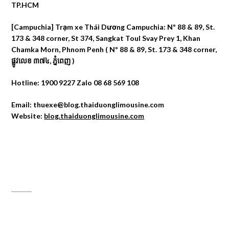
TP.HCM
[Campuchia] Trạm xe Thái Dương Campuchia: Nº 88 & 89, St.
173 & 348 corner, St 374, Sangkat Toul Svay Prey 1, Khan
Chamka Morn, Phnom Penh ( Nº 88 & 89, St. 173 & 348 corner,
ផ្លូវលេខ ៣៧៤, ភ្នំពេញ )
Hotline: 1900 9227 Zalo 08 68 569 108
Email: thuexe@blog.thaiduonglimousine.com
Website:
blog.thaiduonglimousine.com
ĐỊA CHỈ MAPS