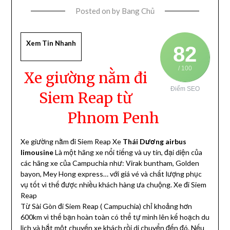
Posted on
by
Bang Chủ
Xem Tin Nhanh
82
/ 100
Xe giường nằm đi
Điểm SEO
Siem Reap từ
Phnom Penh
Xe giường nằm đi Siem Reap Xe
Thái Dương airbus
limousine
Là một hãng xe nổi tiếng và uy tín, đại diện của
các hãng xe của Campuchia như: Virak buntham, Golden
bayon, Mey Hong express… với giá vé và chất lượng phục
vụ tốt vì thế được nhiều khách hàng ưa chuộng. Xe đi Siem
Reap
Từ Sài Gòn đi Siem Reap ( Campuchia) chỉ khoảng hơn
600km vì thế bạn hoàn toàn có thể tự mình lên kế hoạch du
lịch và bắt một chuyến xe khách rồi di chuyển đến đó. Nếu