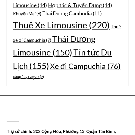
Limousine
(14)
Hợp tác & Tuyển Dụng
(14)
Thai Duong Cambodia
(11)
Khuyến Mại
(6)
Thuê Xe Limousine
(220)
Thuê
Thái Dương
xe đi Campuchia
(7)
Limousine
(150)
Tin tức Du
Lịch
(155)
Xe đi Campuchia
(76)
រថយន្ត ថៃ ដួង កម្ពុជា។
(2)
CÔNG TY DU LỊCH THÁI DƯƠNG
Trụ sở chính: 302 Cộng Hòa, Phường 13, Quận Tân Bình,