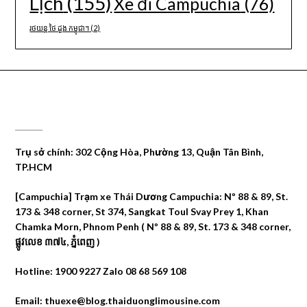
Lịch
(155)
Xe đi Campuchia
(76)
រថយន្ត ថៃ ដួង កម្ពុជា។
(2)
CÔNG TY DU LỊCH THÁI DƯƠNG
Trụ sở chính: 302 Cộng Hòa, Phường 13, Quận Tân Bình,
TP.HCM
[Campuchia] Trạm xe Thái Dương Campuchia: Nº 88 & 89, St.
173 & 348 corner, St 374, Sangkat Toul Svay Prey 1, Khan
Chamka Morn, Phnom Penh ( Nº 88 & 89, St. 173 & 348 corner,
ផ្លូវលេខ ៣៧៤, ភ្នំពេញ )
Hotline: 1900 9227 Zalo 08 68 569 108
Email: thuexe@blog.thaiduonglimousine.com