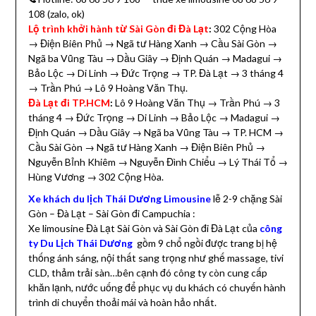
108 (zalo, ok)
L
ộ trình khởi hành từ Sài Gòn đi Đà Lạt
:
302 Cộng Hòa
→ Điện Biên Phủ → Ngã tư Hàng Xanh → Cầu Sài Gòn →
Ngã ba Vũng Tàu → Dầu Giây → Định Quán → Madagui →
Bảo Lộc → Di Linh → Đức Trọng → TP. Đà Lạt → 3 tháng 4
→ Trần Phú → Lô 9 Hoàng Văn Thụ.
Đà Lạt đi TP.HCM
:
Lô 9 Hoàng Văn Thụ → Trần Phú → 3
tháng 4 → Đức Trọng → Di Linh → Bảo Lộc → Madagui →
Định Quán → Dầu Giây → Ngã ba Vũng Tàu → TP. HCM →
Cầu Sài Gòn → Ngã tư Hàng Xanh → Điện Biên Phủ →
Nguyễn Bỉnh Khiêm → Nguyễn Đình Chiểu → Lý Thái Tổ →
Hùng Vương → 302 Cộng Hòa.
Xe khách du lịch Thái Dương Limousine
lễ 2-9 chặng Sài
Gòn – Đà Lạt – Sài Gòn đi Campuchia :
Xe limousine Đà Lạt Sài Gòn và Sài Gòn đi Đà Lạt của
công
ty Du Lịch Thái Dương
gồm 9 chổ ngồi được trang bị hệ
thống ánh sáng, nội thất sang trọng như ghế massage, tivi
CLD, thảm trải sàn…bên cạnh đó công ty còn cung cấp
khăn lạnh, nước uống để phục vụ du khách có chuyến hành
trình di chuyển thoải mái và hoàn hảo nhất.