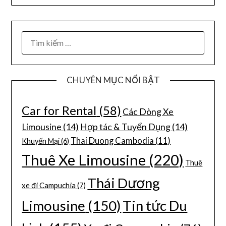
CHUYÊN MỤC NỔI BẬT
Car for Rental
(58)
Các Dòng Xe
Limousine
(14)
Hợp tác & Tuyển Dụng
(14)
Thai Duong Cambodia
(11)
Khuyến Mại
(6)
Thuê Xe Limousine
(220)
Thuê
Thái Dương
xe đi Campuchia
(7)
Limousine
(150)
Tin tức Du