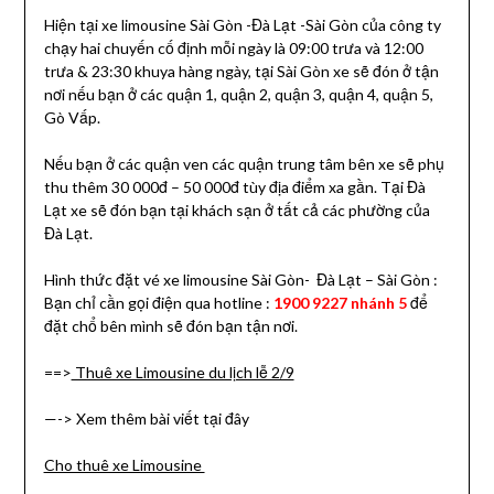
Hiện tại xe limousine Sài Gòn -Đà Lạt -Sài Gòn của công ty
chạy hai chuyến cố định mỗi ngày là 09:00 trưa và 12:00
trưa & 23:30 khuya hàng ngày, tại Sài Gòn xe sẽ đón ở tận
nơi nếu bạn ở các quận 1, quận 2, quận 3, quận 4, quận 5,
Gò Vấp.
Nếu bạn ở các quận ven các quận trung tâm bên xe sẽ phụ
thu thêm 30 000đ – 50 000đ tùy địa điểm xa gần. Tại Đà
Lạt xe sẽ đón bạn tại khách sạn ở tất cả các phường của
Đà Lạt.
Hình thức đặt vé xe limousine Sài Gòn- Đà Lạt – Sài Gòn :
Bạn chỉ cần gọi điện qua hotline :
1900 9227 nhánh 5
để
đặt chổ bên mình sẽ đón bạn tận nơi.
==>
Thuê xe Limousine du lịch lễ 2/9
—-> Xem thêm bài viết tại đây
Cho thuê xe Limousine