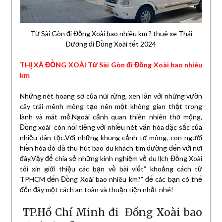
Từ Sài Gòn đi Đồng Xoài bao nhiêu km ? thuê xe Thái
Dương đi Đồng Xoài tết 2024
THỊ XÃ ĐỒNG XOÀI Từ Sài Gòn đi Đồng Xoài bao nhiêu
km
Những nét hoang sơ của núi rừng, xen lẫn với những vườn
cây trái mênh mông tạo nên một không gian thật trong
lành và mát mẻ.Ngoài cảnh quan thiên nhiên thơ mộng,
Đồng xoài còn nổi tiễng với nhiều nét văn hóa đặc sắc của
nhiều dân tộc.Với những khung cảnh tơ mông, con người
hiền hòa đó đẫ thu hút bao du khách tìm đường đến với nơi
đây.Vậy để chia sẻ những kinh nghiệm về du lịch Đồng Xoài
tôi xin giới thiệu các bạn về bài viết” khoảng cách từ
TPHCM đến Đồng Xoài bao nhiêu km?” để các bạn có thể
đến đây một cách an toàn và thuận tiện nhất nhé!
TP.Hồ Chí Minh đi Đồng Xoài bao