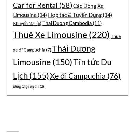
Car for Rental
(58)
Các Dòng Xe
Limousine
(14)
Hợp tác & Tuyển Dụng
(14)
Thai Duong Cambodia
(11)
Khuyến Mại
(6)
Thuê Xe Limousine
(220)
Thuê
Thái Dương
xe đi Campuchia
(7)
Limousine
(150)
Tin tức Du
Lịch
(155)
Xe đi Campuchia
(76)
រថយន្ត ថៃ ដួង កម្ពុជា។
(2)
CÔNG TY DU LỊCH THÁI DƯƠNG