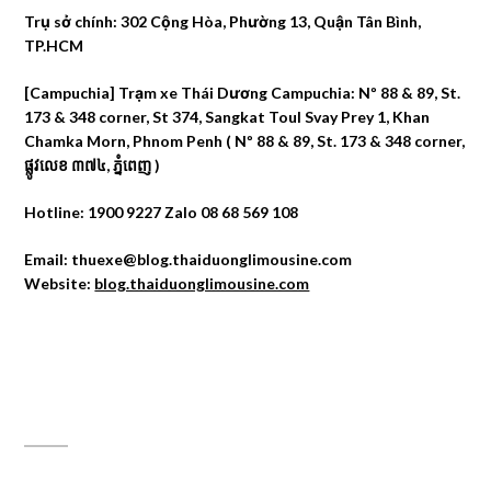
Trụ sở chính: 302 Cộng Hòa, Phường 13, Quận Tân Bình,
TP.HCM
[Campuchia] Trạm xe Thái Dương Campuchia: Nº 88 & 89, St.
173 & 348 corner, St 374, Sangkat Toul Svay Prey 1, Khan
Chamka Morn, Phnom Penh ( Nº 88 & 89, St. 173 & 348 corner,
ផ្លូវលេខ ៣៧៤, ភ្នំពេញ )
Hotline: 1900 9227 Zalo 08 68 569 108
Email: thuexe@blog.thaiduonglimousine.com
Website:
blog.thaiduonglimousine.com
ĐỊA CHỈ MAPS