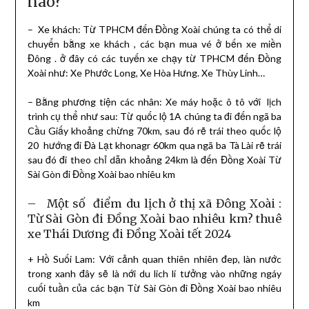
nào?
– Xe khách: Từ TPHCM đến Đồng Xoài chúng ta có thể di
chuyển bằng xe khách , các bạn mua vé ở bến xe miền
Đông . ở đây có các tuyến xe chạy từ TPHCM đến Đồng
Xoài như: Xe Phước Long, Xe Hòa Hưng. Xe Thùy Linh…
– Bằng phương tiện các nhân: Xe máy hoặc ô tô với lịch
trình cụ thể như sau: Từ quốc lộ 1A chúng ta đi đến ngã ba
Cầu Giấy khoảng chừng 70km, sau đó rẽ trái theo quốc lộ
20 hướng đi Đà Lạt khonagr 60km qua ngã ba Tà Lài rẽ trái
sau đó đi theo chỉ dẫn khoảng 24km là đến Đồng Xoài Từ
Sài Gòn đi Đồng Xoài bao nhiêu km
– Một số điểm du lịch ở thị xã Đông Xoài :
Từ Sài Gòn đi Đồng Xoài bao nhiêu km? thuê
xe Thái Dương đi Đồng Xoài tết 2024
+ Hồ Suối Lam: Với cảnh quan thiên nhiên đep, làn nước
trong xanh đây sẽ là nới du lich lí tưởng vào những ngáy
cuối tuần của các bạn Từ Sài Gòn đi Đồng Xoài bao nhiêu
km