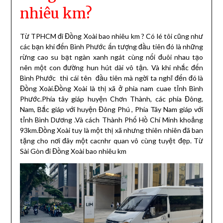
nhiêu km?
Từ TPHCM đi Đồng Xoài bao nhiêu km ?
Có lé tôi cũng như
các bạn khi đến Bình Phước ấn tượng đầu tiên đó là những
rừng cao su bạt ngàn xanh ngát cùng nối đuôi nhau tạo
nên một con đường hun hút dài vô tận. Và khi nhắc đến
Bình Phước thì cái tên đầu tiên mà ngời ta nghĩ đến đó là
Đồng Xoài.Đồng Xoài là thị xã ở phia nam cuae tỉnh Bình
Phước.Phía tây giáp huyện Chơn Thành, các phía Đông,
Nam, Bắc giáp với huyện Đông Phú , Phía Tây Nam giáp với
tỉnh Bình Dương .Và cách Thành Phố Hồ Chí Minh khoảng
93km.Đồng Xoài tuy là một thị xã nhưng thiên nhiên đã ban
tặng cho nơi đây một cacnhr quan vô cùng tuyệt đẹp. Từ
Sài Gòn đi Đồng Xoài bao nhiêu km