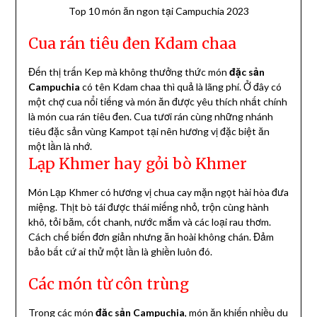
Top 10 món ăn ngon tại Campuchia 2023
Cua rán tiêu đen Kdam chaa
Đến thị trấn Kep mà không thưởng thức món
đặc sản
Campuchia
có tên Kdam chaa thì quả là lãng phí. Ở đây có
một chợ cua nổi tiếng và món ăn được yêu thích nhất chính
là món cua rán tiêu đen. Cua tươi rán cùng những nhánh
tiêu đặc sản vùng Kampot tại nên hương vị đặc biệt ăn
một lần là nhớ.
Lạp Khmer hay gỏi bò Khmer
Món Lạp Khmer có hương vị chua cay mặn ngọt hài hòa đưa
miệng. Thịt bò tái được thái miếng nhỏ, trộn cùng hành
khô, tỏi băm, cốt chanh, nước mắm và các loại rau thơm.
Cách chế biến đơn giản nhưng ăn hoài không chán. Đảm
bảo bất cứ ai thử một lần là ghiền luôn đó.
Các món từ côn trùng
Trong các món
đặc sản Campuchia
, món ăn khiến nhiều du