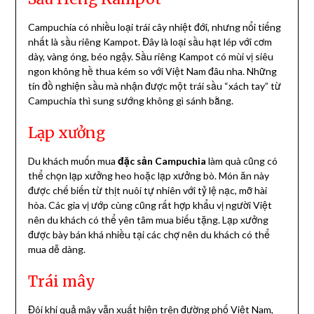
Campuchia có nhiều loại trái cây nhiệt đới, nhưng nổi tiếng
nhất là sầu riêng Kampot. Đây là loại sầu hạt lép với cơm
dày, vàng óng, béo ngậy. Sầu riêng Kampot có mùi vị siêu
ngon không hề thua kém so với Việt Nam đâu nha. Những
tín đồ nghiện sầu mà nhận được một trái sầu “xách tay” từ
Campuchia thì sung sướng không gì sánh bằng.
Lạp xưởng
Du khách muốn mua
đặc sản Campuchia
làm quà cũng có
thể chọn lạp xưởng heo hoặc lạp xưởng bò. Món ăn này
được chế biến từ thịt nuôi tự nhiên với tỷ lệ nạc, mỡ hài
hòa. Các gia vị ướp cùng cũng rất hợp khẩu vị người Việt
nên du khách có thể yên tâm mua biếu tặng. Lạp xưởng
được bày bán khá nhiều tại các chợ nên du khách có thể
mua dễ dàng.
Trái mây
Đôi khi quả mây vẫn xuất hiện trên đường phố Việt Nam,