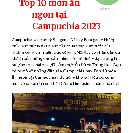
Top 10 món ăn
Điểm SEO
ngon tại
Campuchia 2023
Campuchia sau các kỳ Seagame 32 hay Para game không
chỉ được biết là đất nước của chùa tháp, đất nước của
những công trình kiến trúc cổ kính. Nơi đây còn hấp dẫn du
khách bởi những đặc sản “hiếm có khó tìm” – đặc trưng là
sự giao thoa hài hòa giữa ẩm thực Ấn Độ và Trung Hoa. Bạn
có tò mò về những
đặc sản Campuchia hay Top 10 món
ăn ngon tại Campuchia
nức tiếng không? Nếu có, cùng
mua vé xe tại nhà xe Thái Dương Limousine khám phá nhé!