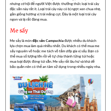
nhưng cơ hội để người Việt được thưởng thức loại trái cây
đặc sản này rất ít. Loại trái cây này có bị ngọt xen chua nhẹ,
gần giống hương vị trái măng cụt. Đây là một loại trái cây
ngon và lạ rất đáng mua.
Me sấy
Me sấy là món
đặc sản Campuchia
được nhiều du khách
lựa chọn mua làm quà nhiều nhất. Du khách có thể mua me
sấy nguyên vỏ hoặc me tách vỏ tẩm ướp gia vị sấy. Bạn có
thể mua số lượng lớn rồi về tự chia thành từng túi hoặc
mua loại được đóng túi sẵn. Me sấy rất lâu hư và khá dễ
bảo quản nên có thể an tâm sử dụng trong nhiều ngày nha.