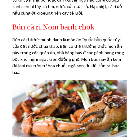
xanh, khoai tây, cà tím, nước cốt dừa, sả. Đặc biệt, cà ri đỏ
nấu cùng ớt kroeung nên cay tê lưỡi.
Bún cà ri Nom banh chok
Bún cà ri được mệnh danh là món ăn “quốc hồn quốc túy”
của đất nước chùa tháp. Bạn có thể thưởng thức món ăn
này trong các quán ăn, nhà hàng hay ở các gánh hàng rong
bốc khói nghi ngút trên đường phố. Món bún này ăn kèm
đủ loại rau tươi từ hoa chuối, ngó sen, đu đủ, cần ta, bạc
hà…