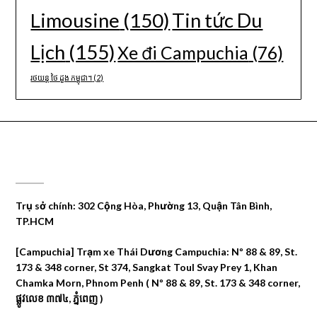
Limousine
(150)
Tin tức Du
Lịch
(155)
Xe đi Campuchia
(76)
រថយន្ត ថៃ ដួង កម្ពុជា។
(2)
CÔNG TY DU LỊCH THÁI DƯƠNG
Trụ sở chính: 302 Cộng Hòa, Phường 13, Quận Tân Bình,
TP.HCM
[Campuchia] Trạm xe Thái Dương Campuchia: Nº 88 & 89, St.
173 & 348 corner, St 374, Sangkat Toul Svay Prey 1, Khan
Chamka Morn, Phnom Penh ( Nº 88 & 89, St. 173 & 348 corner,
ផ្លូវលេខ ៣៧៤, ភ្នំពេញ )