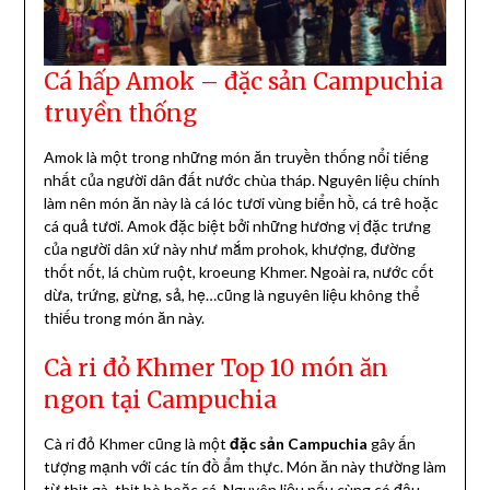
Cá hấp Amok – đặc sản Campuchia
truyền thống
Amok là một trong những món ăn truyền thống nổi tiếng
nhất của người dân đất nước chùa tháp. Nguyên liệu chính
làm nên món ăn này là cá lóc tươi vùng biển hồ, cá trê hoặc
cá quả tươi. Amok đặc biệt bởi những hương vị đặc trưng
của người dân xứ này như mắm prohok, khượng, đường
thốt nốt, lá chùm ruột, kroeung Khmer. Ngoài ra, nước cốt
dừa, trứng, gừng, sả, hẹ…cũng là nguyên liệu không thể
thiếu trong món ăn này.
Cà ri đỏ Khmer Top 10 món ăn
ngon tại Campuchia
Cà ri đỏ Khmer cũng là một
đặc sản Campuchia
gây ấn
tượng mạnh với các tín đồ ẩm thực. Món ăn này thường làm
từ thịt gà, thịt bò hoặc cá. Nguyên liệu nấu cùng có đậu