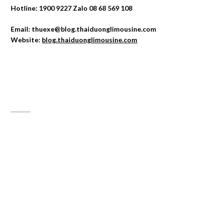
Hotline: 1900 9227 Zalo 08 68 569 108
Email: thuexe@blog.thaiduonglimousine.com
Website:
blog.thaiduonglimousine.com
ĐỊA CHỈ MAPS