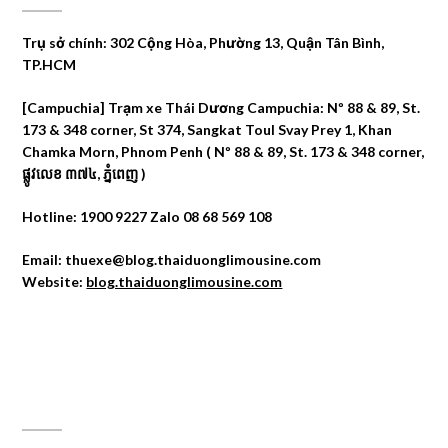
Trụ sở chính: 302 Cộng Hòa, Phường 13, Quận Tân Bình,
TP.HCM
[Campuchia] Trạm xe Thái Dương Campuchia: Nº 88 & 89, St.
173 & 348 corner, St 374, Sangkat Toul Svay Prey 1, Khan
Chamka Morn, Phnom Penh ( Nº 88 & 89, St. 173 & 348 corner,
ផ្លូវលេខ ៣៧៤, ភ្នំពេញ )
Hotline: 1900 9227 Zalo 08 68 569 108
Email: thuexe@blog.thaiduonglimousine.com
Website:
blog.thaiduonglimousine.com
ĐỊA CHỈ MAPS