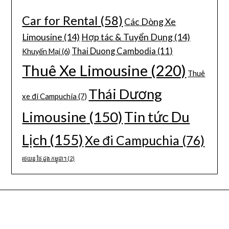
Car for Rental
(58)
Các Dòng Xe
Limousine
(14)
Hợp tác & Tuyển Dụng
(14)
Thai Duong Cambodia
(11)
Khuyến Mại
(6)
Thuê Xe Limousine
(220)
Thuê
Thái Dương
xe đi Campuchia
(7)
Limousine
(150)
Tin tức Du
Lịch
(155)
Xe đi Campuchia
(76)
រថយន្ត ថៃ ដួង កម្ពុជា។
(2)
CÔNG TY DU LỊCH THÁI DƯƠNG