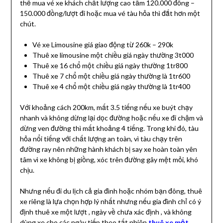
thể mua vé xe khách chất lượng cao tầm 120.000 đồng –
150.000 đồng/lượt đi hoặc mua vé tàu hỏa thì đắt hơn một
chút.
Vé xe Limousine giá giao động từ 260k – 290k
Thuê xe limousine một chiều giá ngày thường 3t000
Thuê xe 16 chổ một chiều giá ngày thường 1tr800
Thuê xe 7 chổ một chiều giá ngày thường là 1tr600
Thuê xe 4 chổ một chiều giá ngày thường là 1tr400
Với khoảng cách 200km, mất 3.5 tiếng nếu xe buýt chạy
nhanh và không dừng lại dọc đường hoặc nếu xe đi chậm và
dừng ven đường thì mất khoảng 4 tiếng. Trong khi đó, tàu
hỏa nổi tiếng với chất lượng an toàn, vì tàu chạy trên
đường ray nên những hành khách bị say xe hoàn toàn yên
tâm vì xe không bị giồng, xóc trên đường gây mệt mỏi, khó
chịu.
Nhưng nếu đi du lịch cả gia đình hoặc nhóm bạn đông, thuê
xe riêng là lựa chọn hợp lý nhất nhưng nếu gia đình chỉ có ý
định thuê xe một lượt , ngày về chưa xác định , và không
dùng xe cho các ngày tiếp theo tất nhiên
thuê xe một