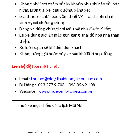
Không phải trả thêm bất kỳ khoản phụ phí nào về: bảo
hiểm, lương lái xe, cầu đường, xăng xe;
Giá thuê xe chưa bao gồm thuế VAT và chi phí phát
sinh ngoài chương trình;
Dòng xe đúng chủng loại mẫu mã như được kí kết;
Lái xe đúng giờ, ăn mặc gọn gàng, thái độ hòa nhã thân
thiện;
Xe luôn sạch sẽ khi đến đón khách;
Không tăng giá hoặc hủy xe sau khi đã kí hợp đồng.
Liên hệ đặt xe một chiều :
Email:
thuexe@blog.thaiduonglimousine.com
Di Động : 093 277 9 703 – 093 856 9 108
Website :
www.thuexemotchieu.com.vn
Thuê xe một chiều đi du lịch Mũi Né