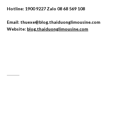
Hotline: 1900 9227 Zalo 08 68 569 108
Email: thuexe@blog.thaiduonglimousine.com
Website:
blog.thaiduonglimousine.com
ĐỊA CHỈ MAPS