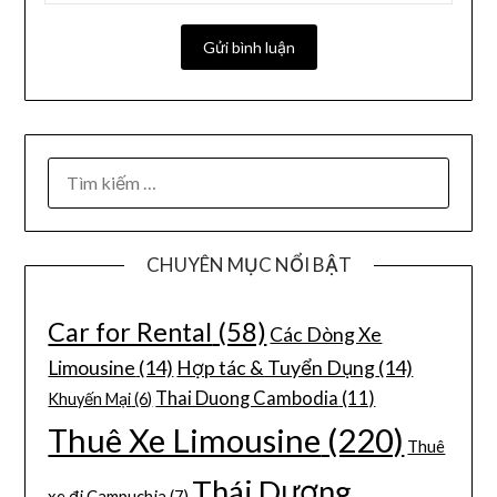
CHUYÊN MỤC NỔI BẬT
Car for Rental
(58)
Các Dòng Xe
Limousine
(14)
Hợp tác & Tuyển Dụng
(14)
Thai Duong Cambodia
(11)
Khuyến Mại
(6)
Thuê Xe Limousine
(220)
Thuê
Thái Dương
xe đi Campuchia
(7)