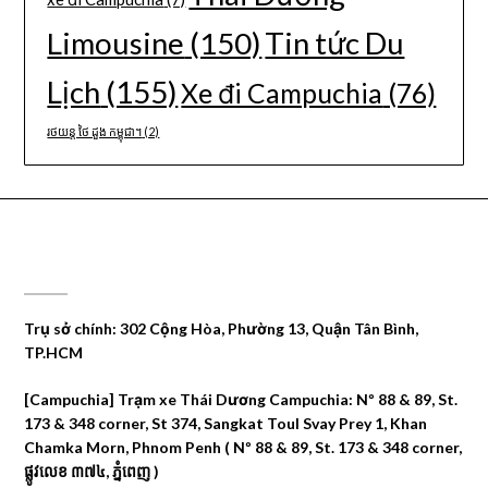
Limousine
(150)
Tin tức Du
Lịch
(155)
Xe đi Campuchia
(76)
រថយន្ត ថៃ ដួង កម្ពុជា។
(2)
CÔNG TY DU LỊCH THÁI DƯƠNG
Trụ sở chính: 302 Cộng Hòa, Phường 13, Quận Tân Bình,
TP.HCM
[Campuchia] Trạm xe Thái Dương Campuchia: Nº 88 & 89, St.
173 & 348 corner, St 374, Sangkat Toul Svay Prey 1, Khan
Chamka Morn, Phnom Penh ( Nº 88 & 89, St. 173 & 348 corner,
ផ្លូវលេខ ៣៧៤, ភ្នំពេញ )