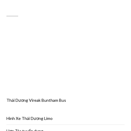
ĐỊA CHỈ MAPS
Thái Dương Vireak Buntham Bus
Hình Xe Thái Dương Limo
Hợp Tác tuyển dụng