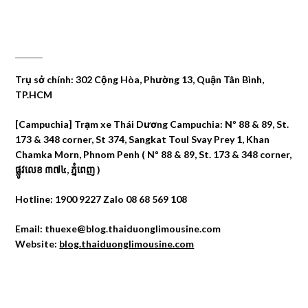
CÔNG TY DU LỊCH THÁI DƯƠNG
Trụ sở chính: 302 Cộng Hòa, Phường 13, Quận Tân Bình,
TP.HCM
[Campuchia] Trạm xe Thái Dương Campuchia: Nº 88 & 89, St.
173 & 348 corner, St 374, Sangkat Toul Svay Prey 1, Khan
Chamka Morn, Phnom Penh ( Nº 88 & 89, St. 173 & 348 corner,
ផ្លូវលេខ ៣៧៤, ភ្នំពេញ )
Hotline: 1900 9227 Zalo 08 68 569 108
Email: thuexe@blog.thaiduonglimousine.com
Website:
blog.thaiduonglimousine.com