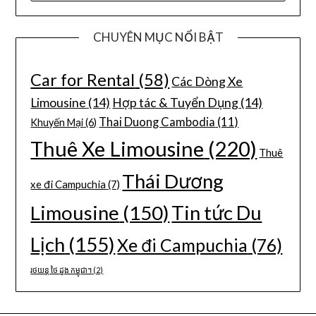
CHUYÊN MỤC NỔI BẬT
Car for Rental
(58)
Các Dòng Xe
Limousine
(14)
Hợp tác & Tuyển Dụng
(14)
Thai Duong Cambodia
(11)
Khuyến Mại
(6)
Thuê Xe Limousine
(220)
Thuê
Thái Dương
xe đi Campuchia
(7)
Limousine
(150)
Tin tức Du
Lịch
(155)
Xe đi Campuchia
(76)
រថយន្ត ថៃ ដួង កម្ពុជា។
(2)