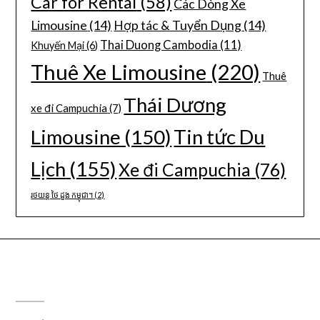
Car for Rental
(58)
Các Dòng Xe
Limousine
(14)
Hợp tác & Tuyển Dụng
(14)
Thai Duong Cambodia
(11)
Khuyến Mại
(6)
Thuê Xe Limousine
(220)
Thuê
Thái Dương
xe đi Campuchia
(7)
Limousine
(150)
Tin tức Du
Lịch
(155)
Xe đi Campuchia
(76)
រថយន្ត ថៃ ដួង កម្ពុជា។
(2)
CÔNG TY DU LỊCH THÁI DƯƠNG