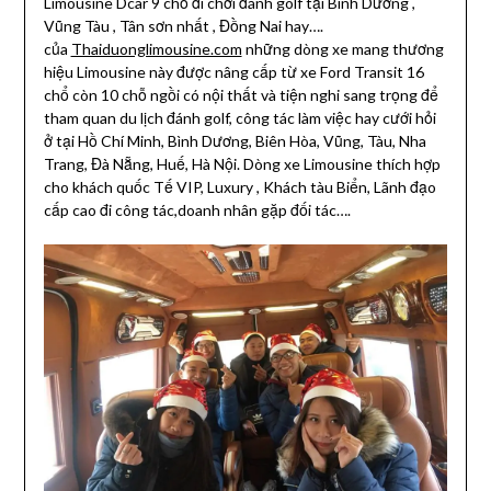
Limousine Dcar 9 chỗ đi chơi đánh golf tại Bình Dương ,
Vũng Tàu , Tân sơn nhất , Đồng Nai hay….
của
Thaiduonglimousine.com
những dòng xe mang thương
hiệu Limousine này được nâng cấp từ xe Ford Transit 16
chổ còn 10 chỗ ngồi có nội thất và tiện nghi sang trọng để
tham quan du lịch đánh golf, công tác làm việc hay cưới hỏi
ở tại Hồ Chí Minh, Bình Dương, Biên Hòa, Vũng, Tàu, Nha
Trang, Đà Nẵng, Huế, Hà Nội. Dòng xe Limousine thích hợp
cho khách quốc Tế VIP, Luxury , Khách tàu Biển, Lãnh đạo
cấp cao đi công tác,doanh nhân gặp đối tác….