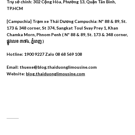
Trụ sở chính: 302 Cộng Hòa, Phường 13, Quận Tân Bình,
TP.HCM
[Campuchia] Trạm xe Thái Dương Campuchia: Nº 88 & 89, St.
173 & 348 corner, St 374, Sangkat Toul Svay Prey 1, Khan
Chamka Morn, Phnom Penh ( Nº 88 & 89, St. 173 & 348 corner,
ផ្លូវលេខ ៣៧៤, ភ្នំពេញ )
Hotline: 1900 9227 Zalo 08 68 569 108
Email: thuexe@blog.thaiduonglimousine.com
Website:
blog.thaiduonglimousine.com
ĐỊA CHỈ MAPS