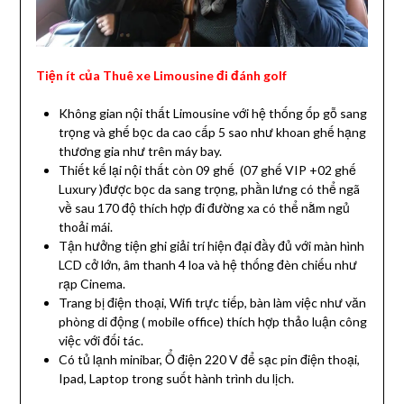
Tiện ít của Thuê xe Limousine đi đánh golf
Không gian nội thất Limousine với hệ thống ốp gỗ sang
trọng và ghế bọc da cao cấp 5 sao như khoan ghế hạng
thương gia như trên máy bay.
Thiết kế lại nội thất còn 09 ghế (07 ghế VIP +02 ghế
Luxury )được bọc da sang trọng, phần lưng có thể ngã
về sau 170 độ thích hợp đi đường xa có thể nằm ngủ
thoải mái.
Tận hưởng tiện ghi giải trí hiện đại đầy đủ với màn hình
LCD cở lớn, âm thanh 4 loa và hệ thống đèn chiếu như
rạp Cinema.
Trang bị điện thoại, Wifi trực tiếp, bàn làm việc như văn
phòng di động ( mobile office) thích hợp thảo luận công
việc với đối tác.
Có tủ lạnh minibar, Ổ điện 220 V để sạc pin điện thoại,
Ipad, Laptop trong suốt hành trình du lịch.