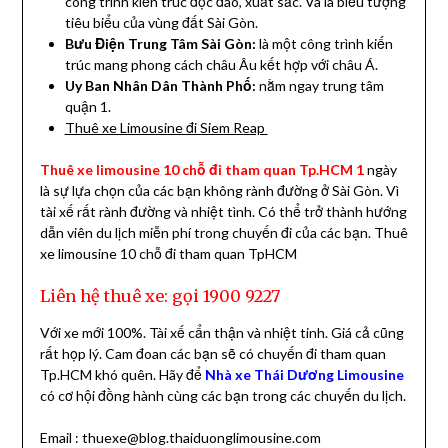
công trình kiến trúc độc đáo, xuất sắc. Và là biểu tượng
tiêu biểu của vùng đất Sài Gòn.
Bưu Điện Trung Tâm
Sài Gòn:
là một công trình kiến
trúc mang phong cách châu Âu kết hợp với châu Á.
Uy Ban Nhân Dân Thành Phố
:
nằm ngay trung tâm
quận 1.
Thuê xe Limousine đi Siem Reap
Thuê xe limousine 10 chỗ đi tham quan Tp.HCM 1
ngày
là sự lựa chọn của các bạn không rành đường ở Sài Gòn. Vì
tài xế rất rành đường và nhiệt tình. Có thể trở thành hướng
dẫn viên du lịch miễn phí trong chuyến đi của các bạn. Thuê
xe limousine 10 chỗ đi tham quan TpHCM
Liên hệ thuê xe: gọi 1900 9227
Với xe mới 100%. Tài xế cẩn thận và nhiệt tinh. Giá cả cũng
rất họp lý. Cam đoan các bạn sẽ có chuyến đi tham quan
Tp.HCM khó quên. Hãy để
Nhà xe Thái Dương Limousine
có cơ hội đồng hành cùng các bạn trong các chuyến du lịch.
Email : thuexe@blog.thaiduonglimousine.com