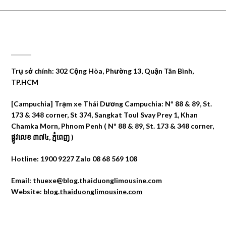
CÔNG TY DU LỊCH THÁI DƯƠNG
Trụ sở chính: 302 Cộng Hòa, Phường 13, Quận Tân Bình,
TP.HCM
[Campuchia] Trạm xe Thái Dương Campuchia: Nº 88 & 89, St.
173 & 348 corner, St 374, Sangkat Toul Svay Prey 1, Khan
Chamka Morn, Phnom Penh ( Nº 88 & 89, St. 173 & 348 corner,
ផ្លូវលេខ ៣៧៤, ភ្នំពេញ )
Hotline: 1900 9227 Zalo 08 68 569 108
Email: thuexe@blog.thaiduonglimousine.com
Website:
blog.thaiduonglimousine.com