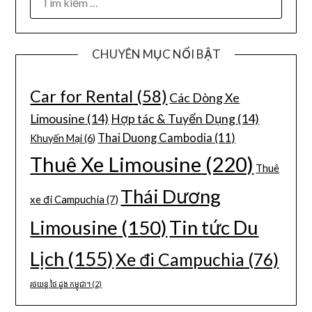
CHUYÊN MỤC NỔI BẬT
Car for Rental
(58)
Các Dòng Xe
Limousine
(14)
Hợp tác & Tuyển Dụng
(14)
Thai Duong Cambodia
(11)
Khuyến Mại
(6)
Thuê Xe Limousine
(220)
Thuê
Thái Dương
xe đi Campuchia
(7)
Limousine
(150)
Tin tức Du
Lịch
(155)
Xe đi Campuchia
(76)
រថយន្ត ថៃ ដួង កម្ពុជា។
(2)