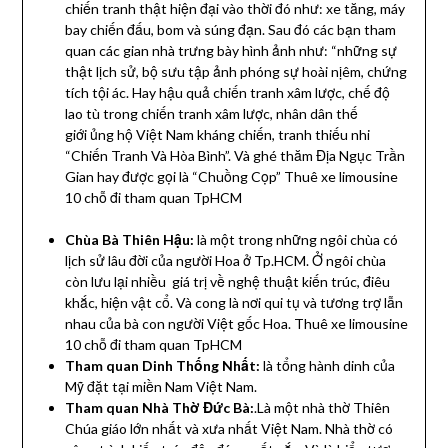
chiến tranh
thật hiện đại vào thời đó như: xe tăng, máy
bay chiến đấu, bom và súng đạn. Sau đó các bạn tham
quan các gian nhà trưng bày hình ảnh như: “những
sự
thật lịch sử
, bộ sưu tập
ảnh phóng sự hoài nịêm
, chứng
tích tội ác. Hay
hậu quả chiến tranh xâm lược
, chế độ
lao tù trong chiến tranh xâm lược, nhân dân thế
giới
ủng hộ Việt Nam kháng chiến
, tranh thiếu nhi
“
Chiến Tranh Và Hòa Bình
”. Và ghé thăm
Địa Ngục Trần
Gian
hay được gọi là “
Chuồng Cọp
” Thuê xe limousine
10 chỗ đi tham quan TpHCM
Chùa Bà Thiên Hậu:
là một trong những ngôi chùa có
lịch sử lâu đời của người Hoa ở Tp.HCM. Ở ngôi chùa
còn lưu lại nhiều giá trị về nghệ thuật kiến trúc, điêu
khắc, hiện vật cổ. Và cong là nơi qui tụ và tương trợ lẫn
nhau của
bà con người Việt gốc Hoa
. Thuê xe limousine
10 chỗ đi tham quan TpHCM
Tham quan Dinh Thống Nhất
:
là tổng hành dinh của
Mỹ đặt tại
miền Nam Việt Nam
.
Tham quan Nhà Thờ Đức Bà
:
.Là một nhà thờ Thiên
Chúa giáo lớn nhất và xưa nhất Việt Nam. Nhà thờ có