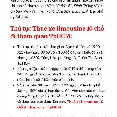
Khi thuê xe Limousine 10 chỗ đi tham quan Tp.HCM ngày
thì bạn sẽ tham quan:
Nhà thờ Đức Bà, Dinh Thống Nhất,
Ủy ban nhân dân thành phố, Bưu điện thành phố
; khu phố
người Hoa.
Thủ tục
Thuê xe limousine 10 chỗ
đi tham quan TpHCM
:
Thủ tục thuê xe rất đơn giản. Bạn chỉ bấm số 1900
9227 hay Zalo
08 68 56 9 108
để đặt xe. Hoặc đến văn
phòng tại 302 Cộng Hòa, phường 13, Quận Tân Bình,
Tp.HCM.
Nếu bạn đặt trước 1 ngày hoặc đi liền thì không cần
đặt cọc gì cả. Khi các bạn đi xong thì thanh toán trực
tiếp cho tài xế là kết thúc giao dịch.
Nếu các bạn đặt xe trước từ 02 ngày trở lên thì phải
đặt cọc 50% giá trị hợp đồng. Các yên tâm nếu các bạn
không ở Tp.HCM thì chuyển tiền đặt cọc và hợp đồng
sẽ được gửi bảo đảm đến bạn.
Thuê xe limousine 10
chỗ đi tham quan TpHCM