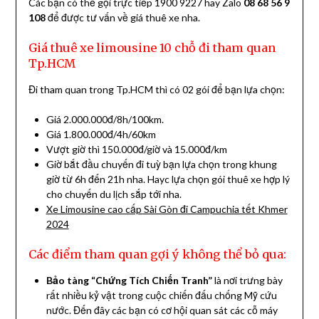
Các bạn có thể gọi trực tiếp 1900 9227 hay Zalo
08 68 56 9
108
để được tư vấn về giá thuê xe nha.
Giá thuê xe limousine 10 chỗ đi tham quan
Tp.HCM
Đi tham quan trong Tp.HCM thì có 02 gói để bạn lựa chọn:
Giá 2.000.000đ/8h/100km.
Giá 1.800.000đ/4h/60km
Vượt giờ thì 150.000đ/giờ và 15.000đ/km
Giờ bắt đầu chuyến đi tuỳ bạn lựa chọn trong khung
giờ từ 6h đến 21h nha. Hayc lựa chọn gói thuê xe hợp lý
cho chuyến du lịch sắp tới nha.
Xe Limousine cao cấp Sài Gòn đi Campuchia tết Khmer
2024
Các điểm tham quan gợi ý không thể bỏ qua:
Bảo tàng “
Chứng Tích Chiến Tranh
”
là nơi trưng bày
rất nhiều kỷ vật trong
cuộc chiến đấu chống Mỹ cứu
nước
. Đến đây các bạn có cơ hội quan sát các
cỗ máy