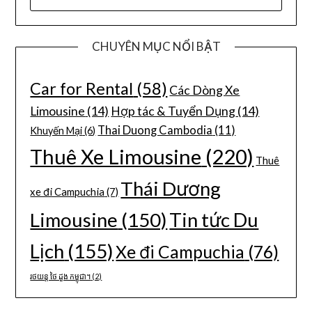
CHUYÊN MỤC NỔI BẬT
Car for Rental
(58)
Các Dòng Xe
Limousine
(14)
Hợp tác & Tuyển Dụng
(14)
Thai Duong Cambodia
(11)
Khuyến Mại
(6)
Thuê Xe Limousine
(220)
Thuê
Thái Dương
xe đi Campuchia
(7)
Limousine
(150)
Tin tức Du
Lịch
(155)
Xe đi Campuchia
(76)
រថយន្ត ថៃ ដួង កម្ពុជា។
(2)