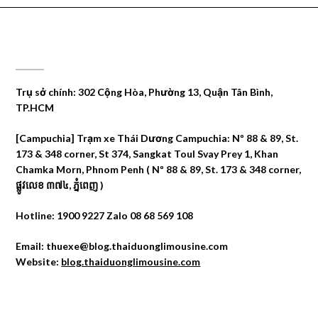
CÔNG TY DU LỊCH THÁI DƯƠNG
Trụ sở chính: 302 Cộng Hòa, Phường 13, Quận Tân Bình,
TP.HCM
[Campuchia] Trạm xe Thái Dương Campuchia: Nº 88 & 89, St.
173 & 348 corner, St 374, Sangkat Toul Svay Prey 1, Khan
Chamka Morn, Phnom Penh ( Nº 88 & 89, St. 173 & 348 corner,
ផ្លូវលេខ ៣៧៤, ភ្នំពេញ )
Hotline: 1900 9227 Zalo 08 68 569 108
Email: thuexe@blog.thaiduonglimousine.com
Website:
blog.thaiduonglimousine.com