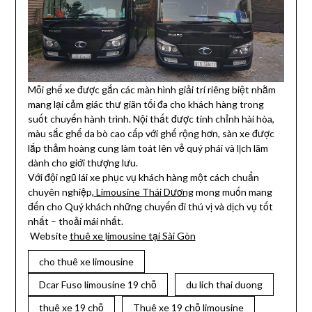
Mỗi ghế xe được gắn các màn hình giải trí riêng biệt nhằm
mang lại cảm giác thư giãn tối đa cho khách hàng trong
suốt chuyến hành trình. Nội thất được tinh chỉnh hài hòa,
màu sắc ghế da bò cao cấp với ghế rộng hơn, sàn xe được
lắp thảm hoàng cung làm toát lên vẻ quý phái và lịch lãm
dành cho giới thượng lưu.
Với đội ngũ lái xe phục vụ khách hàng một cách chuẩn
chuyên nghiệp,
Limousine Thái Dương
mong muốn mang
đến cho Quý khách những chuyến đi thú vị và dịch vụ tốt
nhất – thoải mái nhất.
Website
thuê xe
l
imousine tại Sài Gòn
cho thuê xe limousine
Dcar Fuso limousine 19 chỗ
du lich thai duong
thuê xe 19 chỗ
Thuê xe 19 chỗ limousine