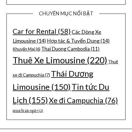
CHUYÊN MỤC NỔI BẬT
Car for Rental
(58)
Các Dòng Xe
Limousine
(14)
Hợp tác & Tuyển Dụng
(14)
Thai Duong Cambodia
(11)
Khuyến Mại
(6)
Thuê Xe Limousine
(220)
Thuê
Thái Dương
xe đi Campuchia
(7)
Limousine
(150)
Tin tức Du
Lịch
(155)
Xe đi Campuchia
(76)
រថយន្ត ថៃ ដួង កម្ពុជា។
(2)