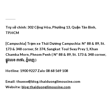
CÔNG TY DU LỊCH THÁI DƯƠNG
Trụ sở chính: 302 Cộng Hòa, Phường 13, Quận Tân Bình,
TP.HCM
[Campuchia] Trạm xe Thái Dương Campuchia: Nº 88 & 89, St.
173 & 348 corner, St 374, Sangkat Toul Svay Prey 1, Khan
Chamka Morn, Phnom Penh ( Nº 88 & 89, St. 173 & 348 corner,
ផ្លូវលេខ ៣៧៤, ភ្នំពេញ )
Hotline: 1900 9227 Zalo 08 68 569 108
Email: thuexe@blog.thaiduonglimousine.com
Website:
blog.thaiduonglimousine.com