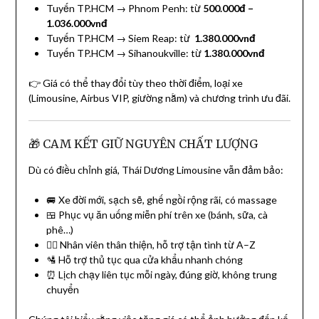
Tuyến
TP.HCM
→
Phnom Penh
: từ
500.000đ –
1.036.000vnđ
Tuyến
TP.HCM
→
Siem Reap
: từ
1.380.000vnđ
Tuyến
TP.HCM
→
Sihanoukville
: từ
1.380.000vnđ
👉 Giá có thể thay đổi tùy theo thời điểm, loại xe
(Limousine, Airbus VIP, giường nằm) và chương trình ưu đãi.
🎁 CAM KẾT GIỮ NGUYÊN CHẤT LƯỢNG
Dù có điều chỉnh giá, Thái Dương Limousine vẫn đảm bảo:
🚐 Xe đời mới, sạch sẽ, ghế ngồi rộng rãi, có massage
🍱 Phục vụ ăn uống miễn phí trên xe (bánh, sữa, cà
phê…)
👩‍✈️ Nhân viên thân thiện, hỗ trợ tận tình từ A–Z
🛂 Hỗ trợ thủ tục qua cửa khẩu nhanh chóng
⏰ Lịch chạy liên tục mỗi ngày, đúng giờ, không trung
chuyển