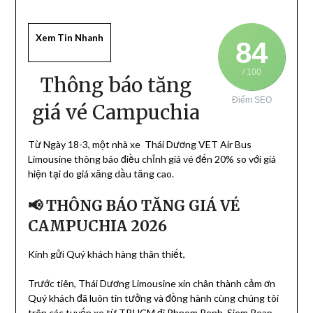
Xem Tin Nhanh
84
/ 100
Thông báo tăng
Điểm SEO
giá vé Campuchia
Từ Ngày 18-3, một nhà xe Thái Dương VET Air Bus
Limousine thông báo điều chỉnh giá vé đến 20% so với giá
hiện tại do giá xăng dầu tăng cao.
📢 THÔNG BÁO TĂNG GIÁ VÉ
CAMPUCHIA 2026
Kính gửi Quý khách hàng thân thiết,
Trước tiên, Thái Dương Limousine xin chân thành cảm ơn
Quý khách đã luôn tin tưởng và đồng hành cùng chúng tôi
trên các tuyến xe từ
TP.HCM
đi
Phnom Penh
,
Siem Reap
,