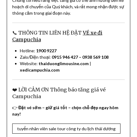
Chúng tôi hiểu rằng việc tăng giá có thể ảnh hưởng đến kế
hoạch di chuyển của Quý khách, và rất mong nhận được sự
thông cảm trong giai đoạn này.
📞 THÔNG TIN LIÊN HỆ ĐẶT
VÉ xe đi
Campuchia
Hotline:
1900 9227
Zalo/Điện thoại:
0915 946 427 – 0938 569 108
Website:
thaiduonglimousine.com
|
xedicampuchia.com
❤️ LỜI CẢM ƠN Thông báo tăng giá vé
Campuchia
👉
Đặt vé sớm – giữ giá tốt – chọn chỗ đẹp ngay hôm
nay!
tuyển nhân viên sale tour công ty du lịch thái dương