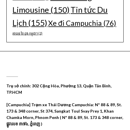
Limousine
(150)
Tin tức Du
Lịch
(155)
Xe đi Campuchia
(76)
រថយន្ត ថៃ ដួង កម្ពុជា។
(2)
CÔNG TY DU LỊCH THÁI DƯƠNG
Trụ sở chính: 302 Cộng Hòa, Phường 13, Quận Tân Bình,
TP.HCM
[Campuchia] Trạm xe Thái Dương Campuchia: Nº 88 & 89, St.
173 & 348 corner, St 374, Sangkat Toul Svay Prey 1, Khan
Chamka Morn, Phnom Penh ( Nº 88 & 89, St. 173 & 348 corner,
ផ្លូវលេខ ៣៧៤, ភ្នំពេញ )