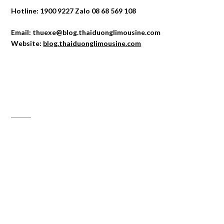
Hotline: 1900 9227 Zalo 08 68 569 108
Email: thuexe@blog.thaiduonglimousine.com
Website:
blog.thaiduonglimousine.com
ĐỊA CHỈ MAPS