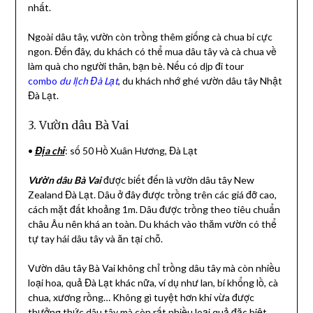
nhất.
Ngoài dâu tây, vườn còn trồng thêm giống cà chua bi cực
ngon. Đến đây, du khách có thể mua dâu tây và cà chua về
làm quà cho người thân, bạn bè. Nếu có dịp đi tour
combo
du lịch Đà Lạt
, du khách nhớ ghé vườn dâu tây Nhật
Đà Lạt.
3. Vườn dâu Bà Vai
•
Địa chỉ
: số 50 Hồ Xuân Hương, Đà Lạt
Vườn dâu Bà Vai
được biết đến là vườn dâu tây New
Zealand Đà Lạt. Dâu ở đây được trồng trên các giá đỡ cao,
cách mặt đất khoảng 1m. Dâu được trồng theo tiêu chuẩn
châu Âu nên khá an toàn. Du khách vào thăm vườn có thể
tự tay hái dâu tây và ăn tại chỗ.
Vườn dâu tây Bà Vai không chỉ trồng dâu tây mà còn nhiều
loại hoa, quả Đà Lạt khác nữa, ví dụ như lan, bí khổng lồ, cà
chua, xương rồng… Không gì tuyệt hơn khi vừa được
thưởng thức dâu tây mà còn rất nhiều loại quả đặc biệt