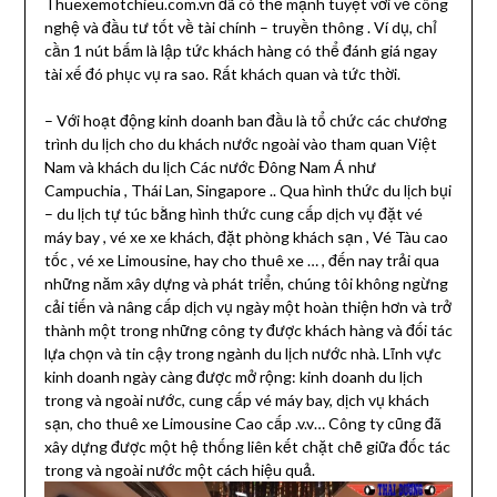
Thuexemotchieu.com.vn đã có thế mạnh tuyệt vời về công
nghệ và đầu tư tốt về tài chính – truyền thông . Ví dụ, chỉ
cần 1 nút bấm là lập tức khách hàng có thể đánh giá ngay
tài xế đó phục vụ ra sao. Rất khách quan và tức thời.
– Với hoạt động kinh doanh ban đầu là tổ chức các chương
trình du lịch cho du khách nước ngoài vào tham quan Việt
Nam và khách du lịch Các nước Đông Nam Á như
Campuchia , Thái Lan, Singapore .. Qua hình thức du lịch bụi
– du lịch tự túc bằng hình thức cung cấp dịch vụ đặt vé
máy bay , vé xe xe khách, đặt phòng khách sạn , Vé Tàu cao
tốc , vé xe Limousine, hay cho thuê xe … , đến nay trải qua
những năm xây dựng và phát triển, chúng tôi không ngừng
cải tiến và nâng cấp dịch vụ ngày một hoàn thiện hơn và trở
thành một trong những công ty được khách hàng và đối tác
lựa chọn và tin cậy trong ngành du lịch nước nhà. Lĩnh vực
kinh doanh ngày càng được mở rộng: kinh doanh du lịch
trong và ngoài nước, cung cấp vé máy bay, dịch vụ khách
sạn, cho thuê xe Limousine Cao cấp .v.v… Công ty cũng đã
xây dựng được một hệ thống liên kết chặt chẽ giữa đốc tác
trong và ngoài nước một cách hiệu quả.