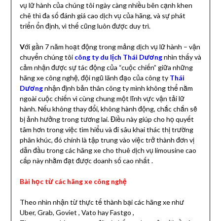
vụ lữ hành của chúng tôi ngày càng nhiều bên cạnh khen
chê thì đa số đánh giá cao dịch vụ của hãng, và sự phát
triển ổn định, vì thế cũng luôn được duy trì.
V
ới gần 7 năm hoạt động trong mảng dịch vụ lữ hành – vận
chuyển chúng tôi
công ty du lịch Thái Dương
nhìn thấy và
cảm nhận được sự tác động của “cuộc chiến” giữa những
hãng xe công nghệ, đội ngũ lãnh đạo của công ty
Thái
Dương
nhận định bản thân công ty mình không thể nằm
ngoài cuộc chiến vì cùng chung một lĩnh vực vận tải lữ
hành. Nếu không thay đổi, không hành động, chắc chắn sẽ
bị ảnh hưởng trong tương lai. Điều này giúp cho họ quyết
tâm hơn trong việc tìm hiểu và đi sâu khai thác thị trường
phân khúc, đó chính là tập trung vào việc trở thành đơn vị
dẫn đầu trong các hãng xe cho thuê dịch vụ limousine cao
cấp này nhằm đạt được doanh số cao nhất .
Bài học từ các hãng xe công nghệ
Theo nhìn nhận từ thực tế thành bại các hãng xe như
Uber, Grab, Goviet , Vato hay Fastgo ,