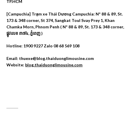
TP.HCM
[Campuchia] Trạm xe Thái Dương Campuchia: Nº 88 & 89, St.
173 & 348 corner, St 374, Sangkat Toul Svay Prey 1, Khan
Chamka Morn, Phnom Penh ( Nº 88 & 89, St. 173 & 348 corner,
ផ្លូវលេខ ៣៧៤, ភ្នំពេញ )
Hotline: 1900 9227 Zalo 08 68 569 108
Email: thuexe@blog.thaiduonglimousine.com
Website:
blog.thaiduonglimousine.com
ĐỊA CHỈ MAPS