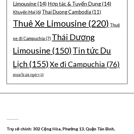
Limousine
(14)
Hợp tác & Tuyển Dụng
(14)
Thai Duong Cambodia
(11)
Khuyến Mại
(6)
Thuê Xe Limousine
(220)
Thuê
Thái Dương
xe đi Campuchia
(7)
Limousine
(150)
Tin tức Du
Lịch
(155)
Xe đi Campuchia
(76)
រថយន្ត ថៃ ដួង កម្ពុជា។
(2)
CÔNG TY DU LỊCH THÁI DƯƠNG
Trụ sở chính: 302 Cộng Hòa, Phường 13, Quận Tân Bình,