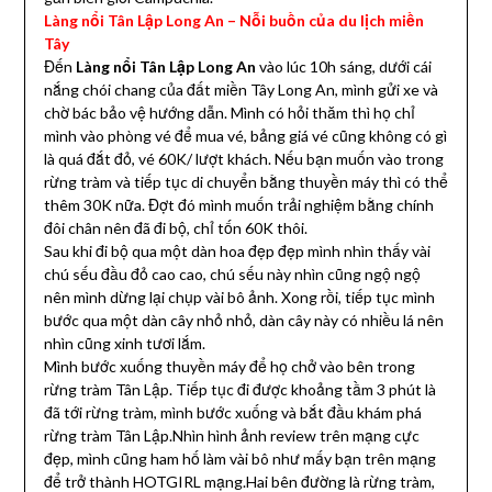
Làng nổi Tân Lập Long An – Nỗi buồn của du lịch miền
Tây
Đến
Làng nổi Tân Lập Long An
vào lúc 10h sáng, dưới cái
nắng chói chang của đất miền Tây Long An, mình gửi xe và
chờ bác bảo vệ hướng dẫn. Mình có hỏi thăm thì họ chỉ
mình vào phòng vé để mua vé, bảng giá vé cũng không có gì
là quá đắt đỏ, vé 60K/ lượt khách. Nếu bạn muốn vào trong
rừng tràm và tiếp tục di chuyển bằng thuyền máy thì có thể
thêm 30K nữa. Đợt đó mình muốn trải nghiệm bằng chính
đôi chân nên đã đi bộ, chỉ tốn 60K thôi.
Sau khi đi bộ qua một dàn hoa đẹp đẹp mình nhìn thấy vài
chú sếu đầu đỏ cao cao, chú sếu này nhìn cũng ngộ ngộ
nên mình dừng lại chụp vài bô ảnh. Xong rồi, tiếp tục mình
bước qua một dàn cây nhỏ nhỏ, dàn cây này có nhiều lá nên
nhìn cũng xinh tươi lắm.
Mình bước xuống thuyền máy để họ chở vào bên trong
rừng tràm Tân Lập. Tiếp tục đi được khoảng tầm 3 phút là
đã tới rừng tràm, mình bước xuống và bắt đầu khám phá
rừng tràm Tân Lập.Nhìn hình ảnh review trên mạng cực
đẹp, mình cũng ham hố làm vài bô như mấy bạn trên mạng
để trở thành HOTGIRL mạng.Hai bên đường là rừng tràm,