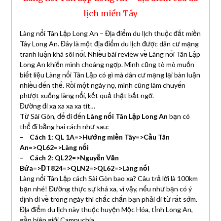
lịch miền Tây
Làng nổi Tân Lập Long An – Địa điểm du lịch thuộc đất miền
Tây Long An. Đây là một địa điểm du lịch được dân cư mạng
tranh luận khá sôi nổi. Nhiều bài review về Làng nổi Tân Lập
Long An khiến mình choáng ngợp. Mình cũng tò mò muốn
biết liệu Làng nổi Tân Lập có gì mà dân cư mạng lại bàn luận
nhiều đến thế. Rồi một ngày nọ, mình cũng làm chuyến
phượt xuống làng nổi, kết quả thật bất ngờ.
Đường đi xa xa xa xa tít…
Từ Sài Gòn, để đi đến
Làng nổi Tân Lập Long An
bạn có
thể đi bằng hai cách như sau:
– Cách 1: QL 1A=>Hướng miền Tây=>Cầu Tân
An=>QL62=>Làng nổi
– Cách 2: QL22=>Nguyễn Văn
Bứa=>ĐT824=>QLN2=>QL62=>Làng nổi
Làng nổi Tân Lập cách Sài Gòn bao xa? Câu trả lời là 100km
bạn nhé! Đường thực sự khá xa, vì vậy, nếu như bạn có ý
định đi về trong ngày thì chắc chắn bạn phải đi từ rất sớm.
Địa điểm du lịch này thuộc huyện Mộc Hóa, tỉnh Long An,
gần biên giới Campuchia.