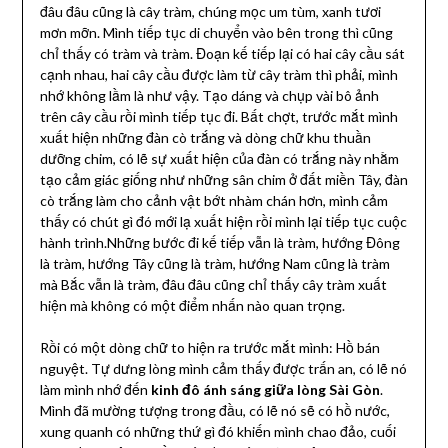
đâu đâu cũng là cây tràm, chúng mọc um tùm, xanh tươi
mơn mỡn. Mình tiếp tục di chuyển vào bên trong thì cũng
chỉ thấy có tràm và tràm. Đoạn kế tiếp lại có hai cây cầu sát
cạnh nhau, hai cây cầu được làm từ cây tràm thì phải, mình
nhớ không lầm là như vậy. Tạo dáng và chụp vài bô ảnh
trên cây cầu rồi mình tiếp tục đi. Bất chợt, trước mắt mình
xuất hiện những đàn cò trắng và dòng chữ khu thuần
dưỡng chim, có lẽ sự xuất hiện của đàn có trắng này nhằm
tạo cảm giác giống như những sân chim ở đất miền Tây, đàn
cò trắng làm cho cảnh vật bớt nhàm chán hơn, mình cảm
thấy có chút gì đó mới lạ xuất hiện rồi mình lại tiếp tục cuộc
hành trình.Những bước đi kế tiếp vẫn là tràm, hướng Đông
là tràm, hướng Tây cũng là tràm, hướng Nam cũng là tràm
mà Bắc vẫn là tràm, đâu đâu cũng chỉ thấy cây tràm xuất
hiện mà không có một điểm nhấn nào quan trọng.
Rồi có một dòng chữ to hiện ra trước mắt mình: Hồ bán
nguyệt. Tự dưng lòng mình cảm thấy được trấn an, có lẽ nó
làm mình nhớ đến
kinh đô ánh sáng giữa lòng Sài Gòn
.
Mình đã mường tượng trong đầu, có lẽ nó sẽ có hồ nước,
xung quanh có những thứ gì đó khiến mình chao đảo, cuối