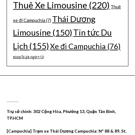
Thuê Xe Limousine
(220)
Thuê
Thái Dương
xe đi Campuchia
(7)
Limousine
(150)
Tin tức Du
Lịch
(155)
Xe đi Campuchia
(76)
រថយន្ត ថៃ ដួង កម្ពុជា។
(2)
CÔNG TY DU LỊCH THÁI DƯƠNG
Trụ sở chính: 302 Cộng Hòa, Phường 13, Quận Tân Bình,
TP.HCM
[Campuchia] Trạm xe Thái Dương Campuchia: Nº 88 & 89, St.