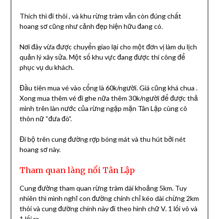
Thích thì đi thôi , và khu rừng tràm vẫn còn đúng chất
hoang sơ cũng như cảnh đẹp hiện hữu đang có.
Nơi đây vừa được chuyển giao lại cho một đơn vị làm du lịch
quản lý xây sửa. Một số khu vực đang được thi công để
phục vụ du khách.
Đầu tiên mua vé vào cổng là 60k/người. Giá cũng khá chua .
Xong mua thêm vé đi ghe nữa thêm 30k/người để được thả
mình trên làn nước của rừng ngập mặn Tân Lập cùng cô
thôn nữ “đưa đò”.
Đi bộ trên cung đường rợp bóng mát và thu hút bởi nét
hoang sơ này.
Tham quan làng nổi Tân Lập
Cung đường tham quan rừng tràm dài khoảng 5km. Tuy
nhiên thì mình nghĩ con đường chính chỉ kéo dài chừng 2km
thôi và cung đường chính này đi theo hình chữ V. 1 lối vô và
1 lối ra.