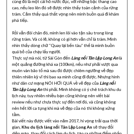
cùng đó là một cái hồ nước đục, với những bậc thang cao
cao, nếu leo lên đó sẽ được nhìn thấy toàn cảnh của rừng
tràm. Cảm thấy quá thất vọng nên mình buồn quá đi khám
phá tiếp.
Rồi vẫn đôi chân đó, mình len lõi vào tận sâu trong lòng
rừng tràm. Và có lẽ, không có gì hơn vẫn chỉ là tràm. Mình
nhìn thấy dòng chữ “Quay lại bến tàu” thế là mình buồn
quá bỏ của chạy lấy người.
Thực sự mà nói, từ Sài Gòn đến
Làng nổi Tân Lập Long An
là
một quảng đường khá xa (100km), nếu như phải vượt qua
muôn vàn bão tố mà sau đó được chiêm ngưỡng vẻ đẹp
thiên nhiên kỳ vĩ thì bao xa mình cũng đi được. Nhưng hình
như dân cư mạng NÓI HƠI QUÁ về vẻ đẹp của
Làng nổi
Tân Lập Long An
thì phải. Mình không có ý chê trách khu du
lịch này, tuy nhiên nhiều bạn cũng không nên viết bài
review nếu như chưa thực sự đến nơi đó, và cũng không
nên hết lời ca tụng khi mà vẻ đẹp của nó thì không xứng
tầm.
Bài viết này được viết vào năm 2017, hi vọng trải qua thời
gian,
Khu du lịch làng nổi Tân Lập Long An
sẽ thay đổi
diện mạo, thay đổi cách làm du lịch, tạo ra những điểm nhấn