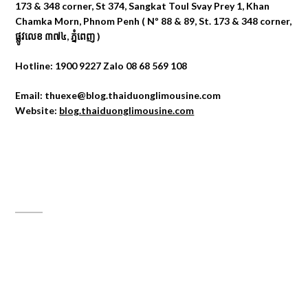
173 & 348 corner, St 374, Sangkat Toul Svay Prey 1, Khan
Chamka Morn, Phnom Penh ( Nº 88 & 89, St. 173 & 348 corner,
ផ្លូវលេខ ៣៧៤, ភ្នំពេញ )
Hotline: 1900 9227 Zalo 08 68 569 108
Email: thuexe@blog.thaiduonglimousine.com
Website:
blog.thaiduonglimousine.com
ĐỊA CHỈ MAPS