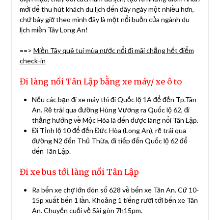
mới để thu hút khách du lịch đến đây ngày một nhiều hơn,
chứ bây giờ theo mình đây là một nổi buồn của ngành du
lịch miền Tây Long An!
==>
Miền Tây quê tui mùa nước nổi đi mãi chẳng hết điểm
check-in
Đi làng nổi Tân Lập bằng xe máy/ xe ô to
Nếu các bạn đi xe máy thì đi Quốc lộ 1A để đến Tp.Tân
An. Rẽ trái qua đường Hùng Vương ra Quốc lộ 62, đi
thẳng hướng về Mộc Hóa là đến được làng nổi Tân Lập.
Đi Tỉnh lộ 10 để đến Đức Hòa (Long An), rẽ trái qua
đường N2 đến Thủ Thừa, đi tiếp đến Quốc lộ 62 để
đến Tân Lập.
Đi xe bus tới làng nổi Tân Lập
Ra bến xe chợ lớn đón số 628 về bến xe Tân An. Cứ 10-
15p xuất bến 1 lần. Khoảng 1 tiếng rưỡi tới bến xe Tân
An. Chuyến cuối về Sài gòn 7h15pm.