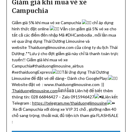
Giảm giá khi mua vé xe
Campuchia
Giảm giá 5% khi mua vé xe Campuchia
chỉ áp dụng
hình thức đặt online
Vẫn còn giảm giá 5% vé xe cho
tất cả các điểm đến nhập Mã #DHCambodia , mỗi lần mua
vé qua ứng dụng Thái Dương Limousine và
website Thaiduonglimousine.com của công ty du lịch Thái
Dương .**Lưu ý cho đợt giảm giá này chỉ là thanh toán trực
tuyến!! Giảm giá khi mua vé xe
Campuchia#thaiduonglimousine_airbus
#xethaiduongExpress
Tải ứng dụng Thái Dương
Limousine để đặt vé dễ dàng– Dành cho GooglePlay:
Website đặt vé : www.thaiduonglimousine.com ||
Thaiduonglimousine.com
ទំនាក់ទំនង Liên hệ để biết thêm
thông tin: 028 66846427 – Zalo 0915946427
Liên kết
Telegram :
https://telegram.me/thaiduonglimousine
Xe đi Campuchia với dòng xe VIP 31 chỗ , giường nằm 40
chỗ sang trọng, thoải mái, đủ tiện ích tham gia FLASHSALE
: