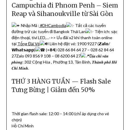
Campuchia đi Phnom Penh – Siem
Reap và Sihanoukville từ Sài Gòn
Nhập Mã :
#DHCambodia
Tất cả các tuyến
đường trừ các tuyến đi Bangkok Thái Lan
Tiện ích: sạc
điện thoại, tivi LED,…->> Ưu đãi x2 khi thanh toán online
tại
Tổng Đài Vé
Liên hệ đặt vé: 1900 9227 (𝗭𝗮𝗹𝗼/
𝗪𝗵𝗮𝘁𝘀𝗮𝗽𝗽)
(+𝟴𝟰) 028 66 84 64 27 – 028 62 84 64
27Zalo 093 856 9 108 – 08 6200 64 27
Đ𝒊̣𝒂 𝒄𝒉𝒊̉ 𝒗𝒂̆𝒏
𝒑𝒉𝒐̀𝒏𝒈: 302 Cộng Hòa , Phường 13, Tân Bình, 𝑻𝒉𝒂̀𝒏𝒉 𝒑𝒉𝒐̂́ 𝑯𝒐̂̀
𝑪𝒉𝒊́ 𝑴𝒊𝒏𝒉.
THỨ 3 HÀNG TUẦN — Flash Sale
Tưng Bừng | Giảm đến 50%
Thời gian flash sale: 12:00 – 14:00 (chỉ áp dụng cho vé
chọn)
Hồ Chí Minh