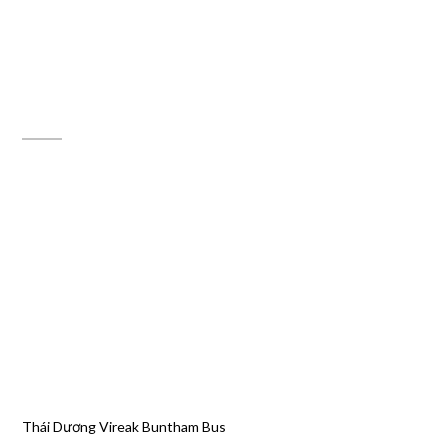
ĐỊA CHỈ MAPS
Thái Dương Vireak Buntham Bus