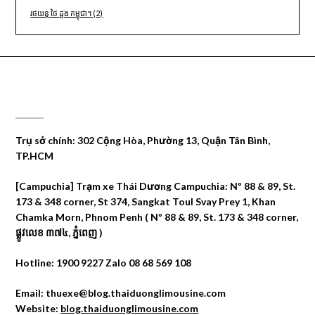
រថយន្ត ថៃ ដួង កម្ពុជា។
(2)
CÔNG TY DU LỊCH THÁI DƯƠNG
Trụ sở chính: 302 Cộng Hòa, Phường 13, Quận Tân Bình,
TP.HCM
[Campuchia] Trạm xe Thái Dương Campuchia: Nº 88 & 89, St.
173 & 348 corner, St 374, Sangkat Toul Svay Prey 1, Khan
Chamka Morn, Phnom Penh ( Nº 88 & 89, St. 173 & 348 corner,
ផ្លូវលេខ ៣៧៤, ភ្នំពេញ )
Hotline: 1900 9227 Zalo 08 68 569 108
Email: thuexe@blog.thaiduonglimousine.com
Website:
blog.thaiduonglimousine.com