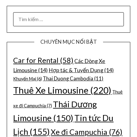
CHUYÊN MỤC NỔI BẬT
Car for Rental
(58)
Các Dòng Xe
Limousine
(14)
Hợp tác & Tuyển Dụng
(14)
Thai Duong Cambodia
(11)
Khuyến Mại
(6)
Thuê Xe Limousine
(220)
Thuê
Thái Dương
xe đi Campuchia
(7)
Limousine
(150)
Tin tức Du
Lịch
(155)
Xe đi Campuchia
(76)