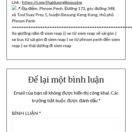
Link :
https://t.me/thaiduonglimousine
Địa điểm: Phnom Penh. Đường 173, góc đường 348,
xã Toul Svay Prey 1, huyện Beoung Keng Kong, thủ phủ
Phnom Penh
==================================================
Xe giường nằm đi siem reap || xe từ siem reap về sài gòn |
xe bus từ sài gòn đi siem reap | xe từ phnom penh đến siem
reap | xe thái dương đi siem reap
Để lại một bình luận
Email của bạn sẽ không được hiển thị công khai.
Các
trường bắt buộc được đánh dấu
*
BÌNH LUẬN
*