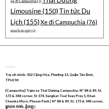
xe đi Campuchia
(7)
Limousine
(150)
Tin tức Du
Lịch
(155)
Xe đi Campuchia
(76)
រថយន្ត ថៃ ដួង កម្ពុជា។
(2)
CÔNG TY DU LỊCH THÁI DƯƠNG
Trụ sở chính: 302 Cộng Hòa, Phường 13, Quận Tân Bình,
TP.HCM
[Campuchia] Trạm xe Thái Dương Campuchia: Nº 88 & 89, St.
173 & 348 corner, St 374, Sangkat Toul Svay Prey 1, Khan
Chamka Morn, Phnom Penh ( Nº 88 & 89, St. 173 & 348 corner,
ផ្លូវលេខ ៣៧៤, ភ្នំពេញ )