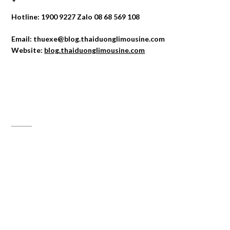
Hotline: 1900 9227 Zalo 08 68 569 108
Email: thuexe@blog.thaiduonglimousine.com
Website:
blog.thaiduonglimousine.com
ĐỊA CHỈ MAPS