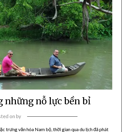
g những nỗ lực bền bỉ
sted on
by
ặc trưng văn hóa Nam bộ, thời gian qua du lịch đã phát