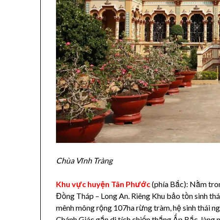
Chùa Vĩnh Tràng
Khu vực huyện Tân Phước
(phía Bắc): Nằm tro
Đồng Tháp – Long An. Riêng Khu bảo tồn sinh th
mênh mông rộng 107ha rừng tràm, hệ sinh thái ng
Chánh Giác gắn di tích chiến thắng Ấp Bắc, làng ng