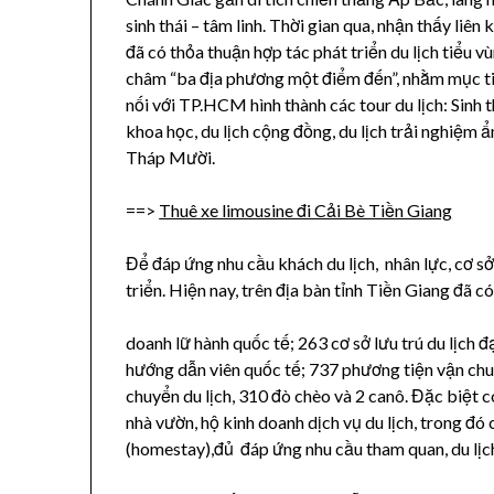
sinh thái – tâm linh. Thời gian qua, nhận thấy liên 
đã có thỏa thuận hợp tác phát triển du lịch tiểu
châm “ba địa phương một điểm đến”, nhằm mục tiêu
nối với TP.HCM hình thành các tour du lịch: Sinh thá
khoa học, du lịch cộng đồng, du lịch trải nghiệ
Tháp Mười.
==>
Thuê xe limousine đi Cải Bè Tiền Giang
Để đáp ứng nhu cầu khách du lịch, nhân lực, cơ s
triển. Hiện nay, trên địa bàn tỉnh Tiền Giang đã c
doanh lữ hành quốc tế; 263 cơ sở lưu trú du lịch 
hướng dẫn viên quốc tế; 737 phương tiện vận chu
chuyển du lịch, 310 đò chèo và 2 canô. Đặc biệt c
nhà vườn, hộ kinh doanh dịch vụ du lịch, trong đ
(homestay),đủ đáp ứng nhu cầu tham quan, du lịc