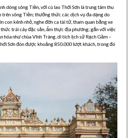
h dòng sông Tiền, với cù lao Thới Sơn là trung tâm thu
ền trên sông Tiền; thưởng thức các dịch vụ đa dạng do
n con kênh nhỏ, nghe đờn ca tài tử, tham quan bằng xe
 thức trái cây đặc sản, ẩm thực địa phương; gắn với việc
văn hóa như chùa Vĩnh Tràng, di tích lịch sử Rạch Gầm –
Thới Sơn đón được khoảng 850.000 lượt khách, trong đó