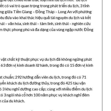
kết có vai trò quan trọng trong phát triển du lịch, 3 tỉnh
 vùng giữa Tiền Giang – Đồng Tháp – Long An với phương
 đưa vào khai thác hiệu quả tài nguyên du lịch và kết
i – văn hóa, sinh thái – tâm linh, sinh thái – nghiên cứu
m ẩm thực phong phú và đa dạng của vùng ngập nước Đồng
ở vật chất kỹ thuật phục vụ du lịch đã không ngừng phát
ó 63 đơn vị kinh doanh lữ hành, trong đó có 15 đơn vị kinh
đạt chuẩn; 292 hướng dẫn viên du lịch, trong đó có 71
yển khách du lịch đường thủy, trong đó 425 tàu vận
ó 3 khu nghỉ dưỡng cao cấp; cùng với nhiều điểm du lịch
ó có 3 ngôi nhà cổ hơn 100 năm phục vụ khách nghỉ đêm
h của du khách.