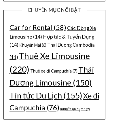
CHUYÊN MỤC NỔI BẬT
Car for Rental
(58)
Các Dòng Xe
Limousine
(14)
Hợp tác & Tuyển Dụng
(14)
Thai Duong Cambodia
Khuyến Mại
(6)
Thuê Xe Limousine
(11)
(220)
Thái
Thuê xe đi Campuchia
(7)
Dương Limousine
(150)
Tin tức Du Lịch
(155)
Xe đi
Campuchia
(76)
រថយន្ត ថៃ ដួង កម្ពុជា។
(2)