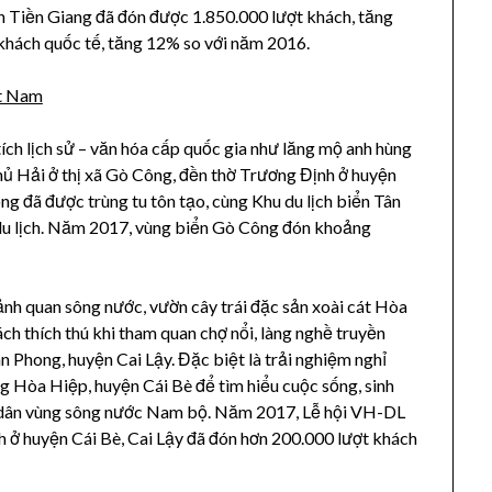
ch Tiền Giang đã đón được 1.850.000 lượt khách, tăng
khách quốc tế, tăng 12% so với năm 2016.
tích lịch sử – văn hóa cấp quốc gia như lăng mộ anh hùng
ủ Hải ở thị xã Gò Công, đền thờ Trương Định ở huyện
 đã được trùng tu tôn tạo, cùng Khu du lịch biển Tân
u lịch. Năm 2017, vùng biển Gò Công đón khoảng
cảnh quan sông nước, vườn cây trái đặc sản xoài cát Hòa
ch thích thú khi tham quan chợ nổi, làng nghề truyền
ân Phong, huyện Cai Lậy. Đặc biệt là trải nghiệm nghỉ
g Hòa Hiệp, huyện Cái Bè để tìm hiểu cuộc sống, sinh
 dân vùng sông nước Nam bộ. Năm 2017, Lễ hội VH-DL
h ở huyện Cái Bè, Cai Lậy đã đón hơn 200.000 lượt khách