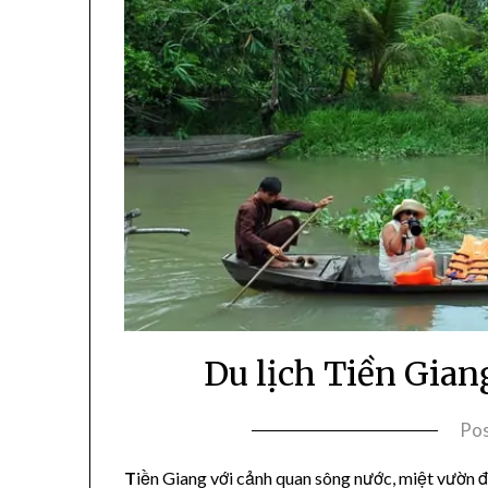
Du lịch Tiền Gian
Po
T
iền Giang với cảnh quan sông nước, miệt vườn đ