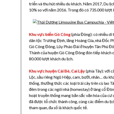
triển và thu hút nhiều du khách. Năm 2017, Du lị
10% so với năm 2016. Trong đó có 735.000 lượt 
Khu vực biển Gò Công
(phía Đông): có nhiều di 
dân tộc Trương Định, lăng Hoàng Gia, nhà Đốc Ph
Gò Công Đông, Lũy Pháo Đài ở huyện Tân Phú Đông
Thành của huyện Gò Công Đông đón tiếp khách d
80.000 lượt khách du lịch.
Khu vực huyện Cái Bè, Cai Lậy
(phía Tây): với 
Lộc, sầu riêng Ngũ Hiệp, cam, bưởi, nhãn… du khá
thống, thưởng thức các loại trái cây trên cù lao T
đêm trong các ngôi nhà (homestay) ở làng cổ Đôn
hoạt truyền thống mang bản sắc văn hóa của cư
đã được tổ chức thành công, cùng các điểm du lịc
tham quan, đa số là khách quốc tế.