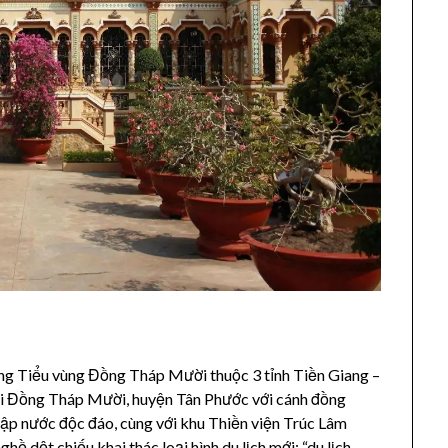
ng Tiểu vùng Đồng Tháp Mười thuộc 3 tỉnh Tiền Giang –
ái Đồng Tháp Mười, huyện Tân Phước với cánh đồng
ập nước độc đáo, cùng với khu Thiền viện Trúc Lâm
hề dệt chiếu khai thác loại hình du lịch mới: “du lịch