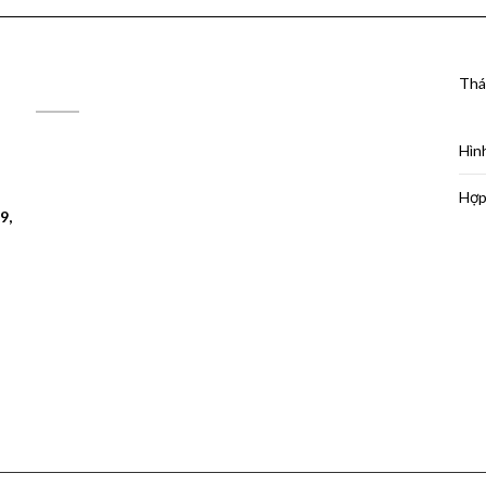
Thá
ĐỊA CHỈ MAPS
Hìn
Hợp
9,