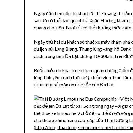
Ngày đầu tiên nếu du khách đi từ 7h sáng thì tầm 
sau đó có thể dạo quanh hồ Xuân Hương, khám phá
quanh chợ luôn. Buổi tối có thể thưởng thức cafe,
Ngày thứ hai du khách sẽ thuê xe máy khám phá cá
du lịch núi Lang Biang, Thung lũng vàng, hồ Danki
cách trung tâm Đà Lạt chừng 10-30km. Trên đườn
Buổi chiều du khách nên tham quan những điểm ở
lũng tình yêu, tranh thêu XQ, thiền viện Trúc Lâm
đi ăn một số món ăn đặc sắc của Đà Lạt.
cấp để lên Đà Lạt
từ Sài Gòn trong ngày với giá ch
thể
thuê xe limousine 9 chỗ
để có thể đi với với g
cho thuê xe limousine cao cấp của Thái Dương L
(
http://blog.thaiduonglimousine.com/cho-thue-x