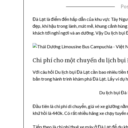
Po
Đà Lạt là điểm đến hấp dẫn của khu vực Tây Ngu
đẹp, khí hậu trong lành, mát mẻ, khung cảnh hùng
khách tới nghỉ ngơi và an dưỡng. Vậy Du lịch bụi 
Chi phí cho một chuyến du lịch bụi 
Với câu hỏi Du lịch bụi Đà Lạt cần bao nhiêu tiền 
bản trong hành trình khám phá Đà Lạt. Lấy ví dụ h
Du lịch bụi Đà 
Đầu tiên là chi phí di chuyển, giá vé xe giường n
khứ hồi là 440k. Có rất nhiều hãng xe chạy tuyế
Tiếp theo là chi phí thuê xe máy ở Đà Lạt để du 