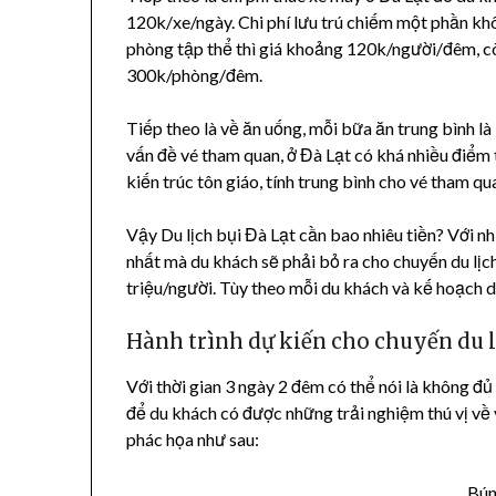
120k/xe/ngày. Chi phí lưu trú chiếm một phần khô
phòng tập thể thì giá khoảng 120k/người/đêm, c
300k/phòng/đêm.
Tiếp theo là về ăn uống, mỗi bữa ăn trung bình là 
vấn đề vé tham quan, ở Đà Lạt có khá nhiều điểm 
kiến trúc tôn giáo, tính trung bình cho vé tham 
Vậy Du lịch bụi Đà Lạt cần bao nhiêu tiền? Với nhữn
nhất mà du khách sẽ phải bỏ ra cho chuyến du lịc
triệu/người. Tùy theo mỗi du khách và kế hoạch du
Hành trình dự kiến cho chuyến du l
Với thời gian 3 ngày 2 đêm có thể nói là không 
để du khách có được những trải nghiệm thú vị về v
phác họa như sau:
Bún