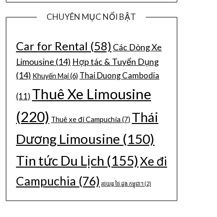
CHUYÊN MỤC NỔI BẬT
Car for Rental
(58)
Các Dòng Xe
Limousine
(14)
Hợp tác & Tuyển Dụng
(14)
Thai Duong Cambodia
Khuyến Mại
(6)
Thuê Xe Limousine
(11)
(220)
Thái
Thuê xe đi Campuchia
(7)
Dương Limousine
(150)
Tin tức Du Lịch
(155)
Xe đi
Campuchia
(76)
រថយន្ត ថៃ ដួង កម្ពុជា។
(2)