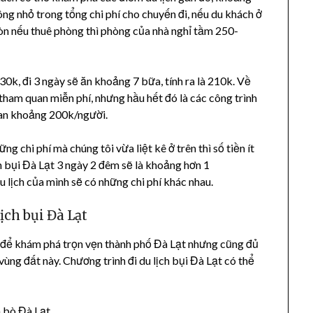
ng nhỏ trong tổng chi phí cho chuyến đi, nếu du khách ở
òn nếu thuê phòng thì phòng của nhà nghỉ tầm 250-
30k, đi 3 ngày sẽ ăn khoảng 7 bữa, tính ra là 210k. Về
tham quan miễn phí, nhưng hầu hết đó là các công trình
quan khoảng 200k/người.
g chi phí mà chúng tôi vừa liệt kê ở trên thì số tiền ít
h bụi Đà Lạt 3 ngày 2 đêm sẽ là khoảng hơn 1
 lịch của mình sẽ có những chi phí khác nhau.
ịch bụi Đà Lạt
đủ để khám phá trọn vẹn thành phố Đà Lạt nhưng cũng đủ
ùng đất này. Chương trình đi du lịch bụi Đà Lạt có thể
 bò Đà Lạt