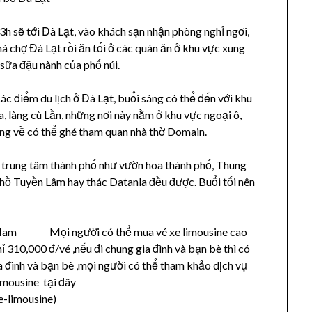
3h sẽ tới Đà Lạt, vào khách sạn nhận phòng nghỉ ngơi,
 chợ Đà Lạt rồi ăn tối ở các quán ăn ở khu vực xung
 sữa đậu nành của phố núi.
c điểm du lịch ở Đà Lạt, buổi sáng có thể đến với khu
a, làng cù Lần, những nơi này nằm ở khu vực ngoại ô,
g về có thể ghé tham quan nhà thờ Domain.
 trung tâm thành phố như vườn hoa thành phố, Thung
, hồ Tuyền Lâm hay thác Datanla đều được. Buổi tối nên
Mọi người có thể mua
vé xe limousine cao
ỉ 310,000 đ/vé ,nếu đi chung gia đình và bạn bè thì có
ia đình và bạn bè ,mọi người có thể tham khảo dịch vụ
imousine tại đây
e-limousine
)