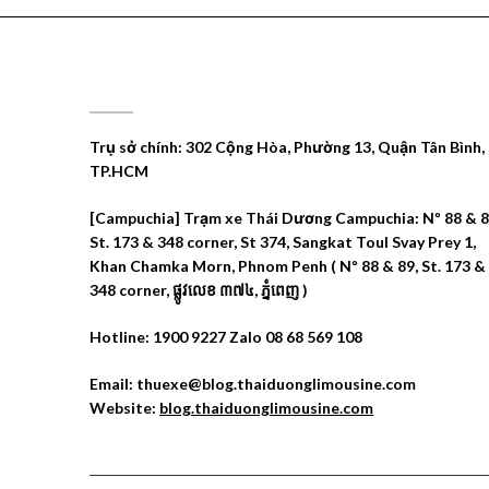
CÔNG TY DU LỊCH THÁI DƯƠNG
Trụ sở chính: 302 Cộng Hòa, Phường 13, Quận Tân Bình,
TP.HCM
[Campuchia] Trạm xe Thái Dương Campuchia: Nº 88 & 8
St. 173 & 348 corner, St 374, Sangkat Toul Svay Prey 1,
Khan Chamka Morn, Phnom Penh ( Nº 88 & 89, St. 173 &
348 corner, ផ្លូវលេខ ៣៧៤, ភ្នំពេញ )
Hotline: 1900 9227 Zalo 08 68 569 108
Email: thuexe@blog.thaiduonglimousine.com
Website:
blog.thaiduonglimousine.com