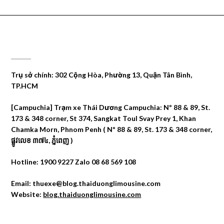
CÔNG TY DU LỊCH THÁI DƯƠNG
Trụ sở chính: 302 Cộng Hòa, Phường 13, Quận Tân Bình,
TP.HCM
[Campuchia] Trạm xe Thái Dương Campuchia: Nº 88 & 89, St.
173 & 348 corner, St 374, Sangkat Toul Svay Prey 1, Khan
Chamka Morn, Phnom Penh ( Nº 88 & 89, St. 173 & 348 corner,
ផ្លូវលេខ ៣៧៤, ភ្នំពេញ )
Hotline: 1900 9227 Zalo 08 68 569 108
Email: thuexe@blog.thaiduonglimousine.com
Website:
blog.thaiduonglimousine.com