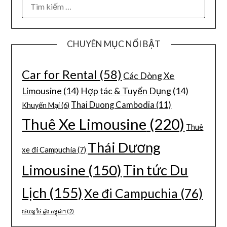
CHUYÊN MỤC NỔI BẬT
Car for Rental
(58)
Các Dòng Xe
Limousine
(14)
Hợp tác & Tuyển Dụng
(14)
Thai Duong Cambodia
(11)
Khuyến Mại
(6)
Thuê Xe Limousine
(220)
Thuê
Thái Dương
xe đi Campuchia
(7)
Limousine
(150)
Tin tức Du
Lịch
(155)
Xe đi Campuchia
(76)
រថយន្ត ថៃ ដួង កម្ពុជា។
(2)