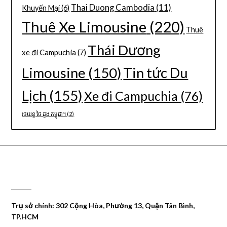
Thai Duong Cambodia
(11)
Khuyến Mại
(6)
Thuê Xe Limousine
(220)
Thuê
Thái Dương
xe đi Campuchia
(7)
Limousine
(150)
Tin tức Du
Lịch
(155)
Xe đi Campuchia
(76)
រថយន្ត ថៃ ដួង កម្ពុជា។
(2)
CÔNG TY DU LỊCH THÁI DƯƠNG
Trụ sở chính: 302 Cộng Hòa, Phường 13, Quận Tân Bình,
TP.HCM