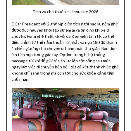
Dịch vụ cho thuê xe Limousine 2026
DCar President với 2 ghế vip diện tích ngồi bao la, nệm ghế
được đúc nguyên khối tạo sự êm ái và ổn định khi xe di
chuyển. Form ghế thiết kế với dài đèn viền tinh tế, có thể
điều chỉnh tư thế nằm thoải mái nhất và ngã 180 độ thành
1 chiếc giường cho chuyến đi hoàn toàn thư giãn. Bàn tiện
ích tích hợp trong gác tay. Option trang bị hệ thống
massage túi khí để giải tỏa áp lực lên cột sống sau một
ngày làm việc di chuyển bộn bề…tất cả kết thành chiếc ghế
không chỉ sang trọng mà còn tốt cho sức khỏe xứng tầm
chủ nhân.