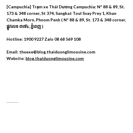
[Campuchia] Trạm xe Thái Dương Campuchia: Nº 88 & 89, St.
173 & 348 corner, St 374, Sangkat Toul Svay Prey 1, Khan
Chamka Morn, Phnom Penh ( Nº 88 & 89, St. 173 & 348 corner,
ផ្លូវលេខ ៣៧៤, ភ្នំពេញ )
Hotline: 1900 9227 Zalo 08 68 569 108
Email: thuexe@blog.thaiduonglimousine.com
Website:
blog.thaiduonglimousine.com
ĐỊA CHỈ MAPS