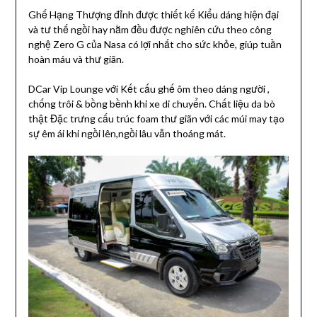
Ghế Hạng Thượng đỉnh được thiết kế Kiểu dáng hiện đại
và tư thế ngồi hay nằm đều được nghiên cứu theo công
nghệ Zero G của Nasa có lợi nhất cho sức khỏe, giúp tuần
hoàn máu và thư giãn.
DCar Vip Lounge với Kết cấu ghế ôm theo dáng người ,
chống trôi & bồng bềnh khi xe di chuyển. Chất liệu da bò
thật Đặc trưng cấu trúc foam thư giãn với các múi may tạo
sự êm ái khi ngồi lên,ngồi lâu vẫn thoáng mát.