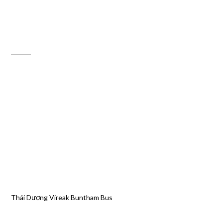
ĐỊA CHỈ MAPS
Thái Dương Vireak Buntham Bus