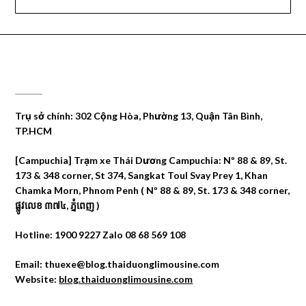
CÔNG TY DU LỊCH THÁI DƯƠNG
Trụ sở chính: 302 Cộng Hòa, Phường 13, Quận Tân Bình,
TP.HCM
[Campuchia] Trạm xe Thái Dương Campuchia: Nº 88 & 89, St.
173 & 348 corner, St 374, Sangkat Toul Svay Prey 1, Khan
Chamka Morn, Phnom Penh ( Nº 88 & 89, St. 173 & 348 corner,
ផ្លូវលេខ ៣៧៤, ភ្នំពេញ )
Hotline: 1900 9227 Zalo 08 68 569 108
Email: thuexe@blog.thaiduonglimousine.com
Website:
blog.thaiduonglimousine.com