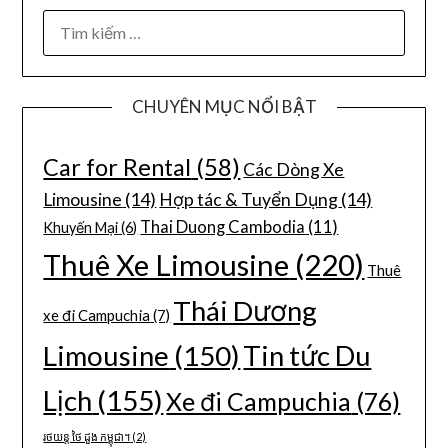
CHUYÊN MỤC NỔI BẬT
Car for Rental
(58)
Các Dòng Xe
Limousine
(14)
Hợp tác & Tuyển Dụng
(14)
Thai Duong Cambodia
(11)
Khuyến Mại
(6)
Thuê Xe Limousine
(220)
Thuê
Thái Dương
xe đi Campuchia
(7)
Limousine
(150)
Tin tức Du
Lịch
(155)
Xe đi Campuchia
(76)
រថយន្ត ថៃ ដួង កម្ពុជា។
(2)