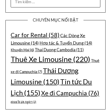
CHUYÊN MỤC NỔI BẬT
Car for Rental
(58)
Các Dòng Xe
Limousine
(14)
Hợp tác & Tuyển Dụng
(14)
Thai Duong Cambodia
(11)
Khuyến Mại
(6)
Thuê Xe Limousine
(220)
Thuê
Thái Dương
xe đi Campuchia
(7)
Limousine
(150)
Tin tức Du
Lịch
(155)
Xe đi Campuchia
(76)
រថយន្ត ថៃ ដួង កម្ពុជា។
(2)