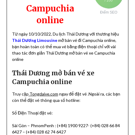
/ 100
Campuchia
Điểm SEO
online
Từ ngày 10/10/2022, Du lịch Thái Dương với thương hiệu
Thái Dương Limousine
mở bán vé đi Campuchia online,
bạn hoàn toàn có thể mua vé bằng điện thoại chỉ với vài
thao tác đơn giản Thái Dương mở bán vé xe Campuchia
online
Thái Dương mở bán vé xe
Campuchia online
Truy cập
Tongdaive.com
ngay để đặt vé .
Ngoài ra, các bạn
còn thể đặt vé thông qua số hotline:
Số Điện Thoại đặt vé:
Sài Gòn – PhnomPenh : (+84) 1900 9227- (+84) 028 66 84
6427 – (+84) 028 62 74 6427