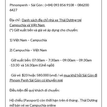
Phnompenh – Sài Gòn : (+84) 093 856 9108 – 086200
6427
Địa chỉ :
Danh sách địa chỉ nhà xe Thái Dương tại
Campuchia và Việt Nam
(*) Giờ xuất bến và giá vé áp dụng cho chuyến:
1) Việt Nam – Campuchia
2) Campuchia – Việt Nam
Giờ xuất bến: 07:00am – 7:30am – 09:00am – 09:30am
-13:30 và 16:30pm (Ghế ngồi)
Giá vé: $23 hoặc 580.000 (vnd) / vé
mua khứ hồi Sài Gòn đi
Phnom Penh Sài Gòn có khuyến mại
Điều kiện để quý khách di chuyển:
Hộ chiếu (Passport) còn thời hạn trên 6 tháng . Thái Dương
mở bán vé xe Campuchia online