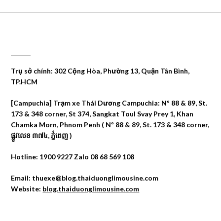
CÔNG TY DU LỊCH THÁI DƯƠNG
Trụ sở chính: 302 Cộng Hòa, Phường 13, Quận Tân Bình,
TP.HCM
[Campuchia] Trạm xe Thái Dương Campuchia: Nº 88 & 89, St.
173 & 348 corner, St 374, Sangkat Toul Svay Prey 1, Khan
Chamka Morn, Phnom Penh ( Nº 88 & 89, St. 173 & 348 corner,
ផ្លូវលេខ ៣៧៤, ភ្នំពេញ )
Hotline: 1900 9227 Zalo 08 68 569 108
Email: thuexe@blog.thaiduonglimousine.com
Website:
blog.thaiduonglimousine.com