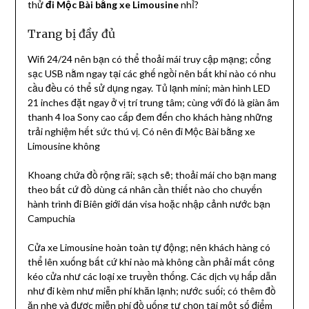
thử
đi Mộc Bài bằng xe Limousine
nhỉ?
Trang bị đầy đủ
Wifi 24/24 nên bạn có thể thoải mái truy cập mạng; cổng
sạc USB nằm ngay tại các ghế ngồi nên bất khi nào có nhu
cầu đều có thể sử dụng ngay. Tủ lạnh mini; màn hình LED
21 inches đặt ngay ở vị trí trung tâm; cùng với đó là giàn âm
thanh 4 loa Sony cao cấp đem đến cho khách hàng những
trải nghiệm hết sức thú vị. Có nên đi Mộc Bài bằng xe
Limousine không
Khoang chứa đồ rộng rãi; sạch sẽ; thoải mái cho bạn mang
theo bất cứ đồ dùng cá nhân cần thiết nào cho chuyến
hành trình đi Biên giới dán visa hoặc nhập cảnh nước bạn
Campuchia
Cửa xe Limousine hoàn toàn tự động; nên khách hàng có
thể lên xuống bất cứ khi nào mà không cần phải mất công
kéo cửa như các loại xe truyền thống. Các dịch vụ hấp dẫn
như đi kèm như miễn phí khăn lạnh; nước suối; có thêm đồ
ăn nhẹ và được miễn phí đồ uống tự chọn tại một số điểm