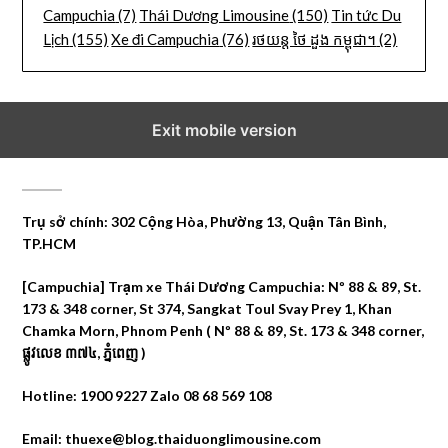
Campuchia
(7)
Thái Dương Limousine
(150)
Tin tức Du
Lịch
(155)
Xe đi Campuchia
(76)
រថយន្ត ថៃ ដួង កម្ពុជា។
(2)
Exit mobile version
CÔNG TY DU LỊCH THÁI DƯƠNG
Trụ sở chính: 302 Cộng Hòa, Phường 13, Quận Tân Bình,
TP.HCM
[Campuchia] Trạm xe Thái Dương Campuchia: Nº 88 & 89, St.
173 & 348 corner, St 374, Sangkat Toul Svay Prey 1, Khan
Chamka Morn, Phnom Penh ( Nº 88 & 89, St. 173 & 348 corner,
ផ្លូវលេខ ៣៧៤, ភ្នំពេញ )
Hotline: 1900 9227 Zalo 08 68 569 108
Email: thuexe@blog.thaiduonglimousine.com