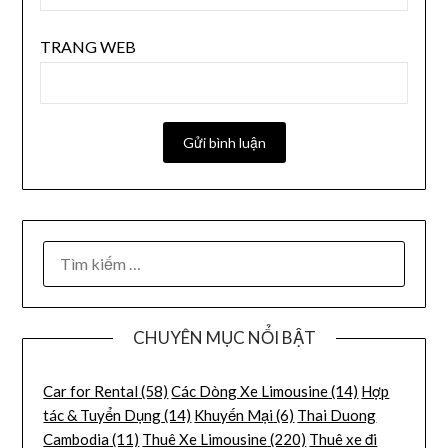
TRANG WEB
CHUYÊN MỤC NỔI BẬT
Car for Rental
(58)
Các Dòng Xe Limousine
(14)
Hợp
tác & Tuyển Dụng
(14)
Khuyến Mại
(6)
Thai Duong
Cambodia
(11)
Thuê Xe Limousine
(220)
Thuê xe đi