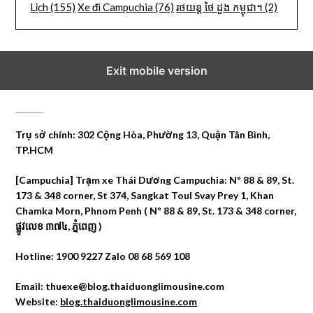
Lịch
(155)
Xe đi Campuchia
(76)
រថយន្ត ថៃ ដួង កម្ពុជា។
(2)
Exit mobile version
CÔNG TY DU LỊCH THÁI DƯƠNG
Trụ sở chính: 302 Cộng Hòa, Phường 13, Quận Tân Bình,
TP.HCM
[Campuchia] Trạm xe Thái Dương Campuchia: Nº 88 & 89, St.
173 & 348 corner, St 374, Sangkat Toul Svay Prey 1, Khan
Chamka Morn, Phnom Penh ( Nº 88 & 89, St. 173 & 348 corner,
ផ្លូវលេខ ៣៧៤, ភ្នំពេញ )
Hotline: 1900 9227 Zalo 08 68 569 108
Email: thuexe@blog.thaiduonglimousine.com
Website:
blog.thaiduonglimousine.com