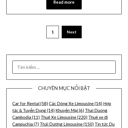
Read more
1
Next
CHUYÊN MỤC NỔI BẬT
Car for Rental
(58)
Các Dòng Xe Limousine
(14)
Hợp
tác & Tuyển Dụng
(14)
Khuyến Mại
(6)
Thai Duong
Cambodia
(11)
Thuê Xe Limousine
(220)
Thuê xe đi
Campuchia
(7)
Thái Dương Limousine
(150)
Tin tức Du