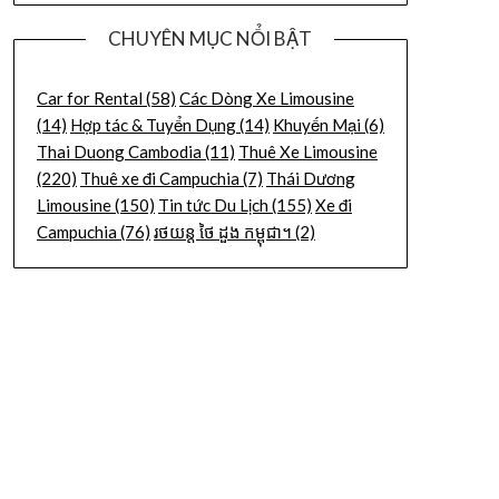
CHUYÊN MỤC NỔI BẬT
Car for Rental
(58)
Các Dòng Xe Limousine
(14)
Hợp tác & Tuyển Dụng
(14)
Khuyến Mại
(6)
Thai Duong Cambodia
(11)
Thuê Xe Limousine
(220)
Thuê xe đi Campuchia
(7)
Thái Dương
Limousine
(150)
Tin tức Du Lịch
(155)
Xe đi
Campuchia
(76)
រថយន្ត ថៃ ដួង កម្ពុជា។
(2)