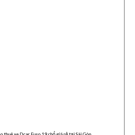
o thuê xe Dcar Fuso 19 chổ giá rẻ tại Sài Gòn