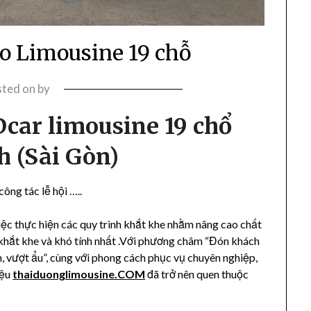
so Limousine 19 chỗ
sted on
by
Dcar limousine 19 chổ
h (Sài Gòn)
công tác lễ hội …..
việc thực hiện các quy trình khắt khe nhằm nâng cao chất
khắt khe và khó tính nhất .Với phương châm “Đón khách
, vượt ẩu”, cùng với phong cách phục vụ chuyên nghiệp,
iệu
thaiduonglimousine.COM
đã trở nên quen thuộc