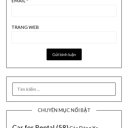
EMAIL
*
TRANG WEB
CHUYÊN MỤC NỔI BẬT
Car for Rental
(58)