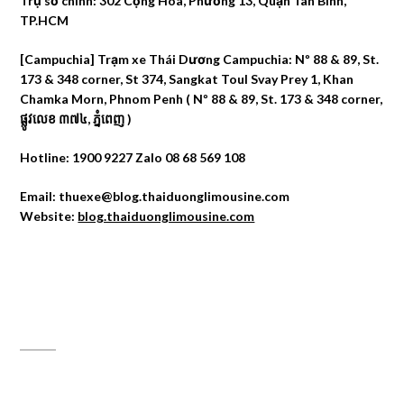
Trụ sở chính: 302 Cộng Hòa, Phường 13, Quận Tân Bình,
TP.HCM
[Campuchia] Trạm xe Thái Dương Campuchia: Nº 88 & 89, St.
173 & 348 corner, St 374, Sangkat Toul Svay Prey 1, Khan
Chamka Morn, Phnom Penh ( Nº 88 & 89, St. 173 & 348 corner,
ផ្លូវលេខ ៣៧៤, ភ្នំពេញ )
Hotline: 1900 9227 Zalo 08 68 569 108
Email: thuexe@blog.thaiduonglimousine.com
Website:
blog.thaiduonglimousine.com
ĐỊA CHỈ MAPS