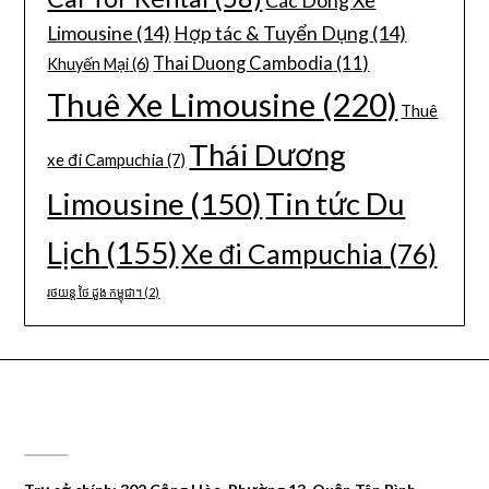
Các Dòng Xe
Limousine
(14)
Hợp tác & Tuyển Dụng
(14)
Thai Duong Cambodia
(11)
Khuyến Mại
(6)
Thuê Xe Limousine
(220)
Thuê
Thái Dương
xe đi Campuchia
(7)
Limousine
(150)
Tin tức Du
Lịch
(155)
Xe đi Campuchia
(76)
រថយន្ត ថៃ ដួង កម្ពុជា។
(2)
CÔNG TY DU LỊCH THÁI DƯƠNG