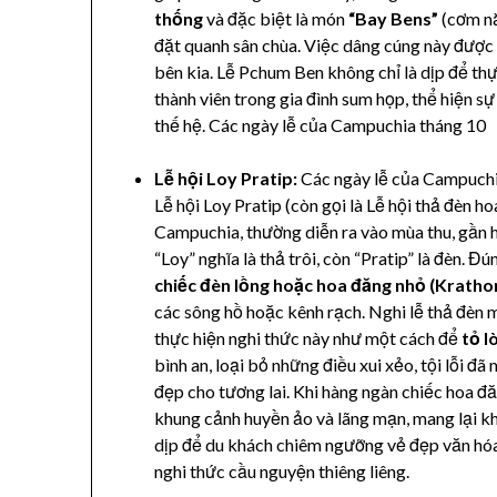
thống
và đặc biệt là món
“Bay Bens”
(cơm nắ
đặt quanh sân chùa. Việc dâng cúng này được t
bên kia. Lễ Pchum Ben không chỉ là dịp để thự
thành viên trong gia đình sum họp, thể hiện sự
thế hệ. Các ngày lễ của Campuchia tháng 10
Lễ hội Loy Pratip:
Các ngày lễ của Campuch
Lễ hội Loy Pratip (còn gọi là Lễ hội thả đèn h
Campuchia, thường diễn ra vào mùa thu, gần 
“Loy” nghĩa là thả trôi, còn “Pratip” là đèn. Đ
chiếc đèn lồng hoặc hoa đăng nhỏ (Kratho
các sông hồ hoặc kênh rạch. Nghi lễ thả đèn m
thực hiện nghi thức này như một cách để
tỏ l
bình an, loại bỏ những điều xui xẻo, tội lỗi 
đẹp cho tương lai. Khi hàng ngàn chiếc hoa đă
khung cảnh huyền ảo và lãng mạn, mang lại khô
dịp để du khách chiêm ngưỡng vẻ đẹp văn hó
nghi thức cầu nguyện thiêng liêng.