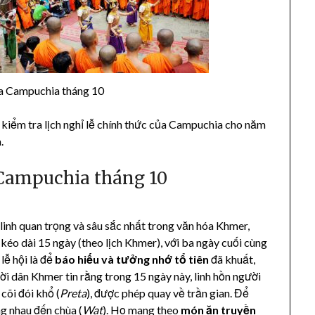
ủa Campuchia tháng 10
kiểm tra lịch nghỉ lễ chính thức của Campuchia cho năm
.
 Campuchia tháng 10
linh quan trọng và sâu sắc nhất trong văn hóa Khmer,
 kéo dài 15 ngày (theo lịch Khmer), với ba ngày cuối cùng
lễ hội là để
báo hiếu và tưởng nhớ tổ tiên
đã khuất,
ời dân Khmer tin rằng trong 15 ngày này, linh hồn người
cõi đói khổ (
Preta
), được phép quay về trần gian. Để
ng nhau đến chùa (
Wat
). Họ mang theo
món ăn truyền