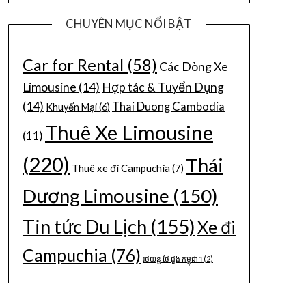
CHUYÊN MỤC NỔI BẬT
Car for Rental
(58)
Các Dòng Xe
Limousine
(14)
Hợp tác & Tuyển Dụng
(14)
Thai Duong Cambodia
Khuyến Mại
(6)
Thuê Xe Limousine
(11)
(220)
Thái
Thuê xe đi Campuchia
(7)
Dương Limousine
(150)
Tin tức Du Lịch
(155)
Xe đi
Campuchia
(76)
រថយន្ត ថៃ ដួង កម្ពុជា។
(2)