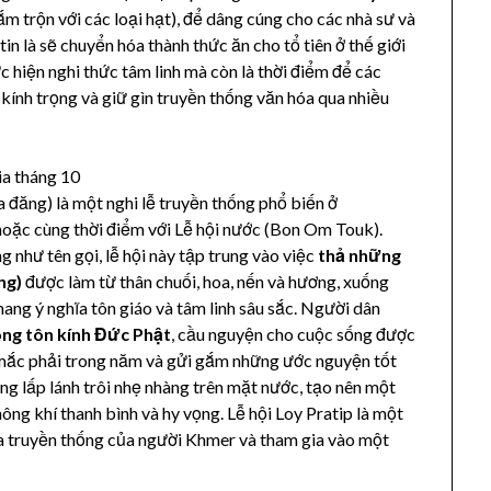
m trộn với các loại hạt), để dâng cúng cho các nhà sư và
in là sẽ chuyển hóa thành thức ăn cho tổ tiên ở thế giới
c hiện nghi thức tâm linh mà còn là thời điểm để các
 kính trọng và giữ gìn truyền thống văn hóa qua nhiều
ia tháng 10
oa đăng) là một nghi lễ truyền thống phổ biến ở
hoặc cùng thời điểm với Lễ hội nước (Bon Om Touk).
úng như tên gọi, lễ hội này tập trung vào việc
thả những
ng)
được làm từ thân chuối, hoa, nến và hương, xuống
ang ý nghĩa tôn giáo và tâm linh sâu sắc. Người dân
òng tôn kính Đức Phật
, cầu nguyện cho cuộc sống được
đã mắc phải trong năm và gửi gắm những ước nguyện tốt
ng lấp lánh trôi nhẹ nhàng trên mặt nước, tạo nên một
ng khí thanh bình và hy vọng. Lễ hội Loy Pratip là một
a truyền thống của người Khmer và tham gia vào một