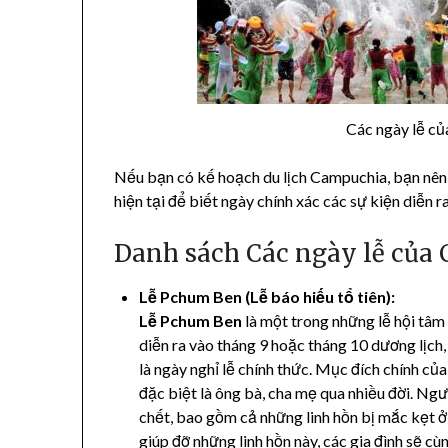
Các ngày lễ c
Nếu bạn có kế hoạch du lịch Campuchia, bạn nên 
hiện tại để biết ngày chính xác các sự kiện diễn ra
Danh sách Các ngày lễ của
Lễ Pchum Ben (Lễ báo hiếu tổ tiên):
Lễ Pchum Ben
là một trong những lễ hội tâm 
diễn ra vào tháng 9 hoặc tháng 10 dương lịch,
là ngày nghỉ lễ chính thức. Mục đích chính của 
đặc biệt là ông bà, cha mẹ qua nhiều đời. Ngư
chết, bao gồm cả những linh hồn bị mắc kẹt ở 
giúp đỡ những linh hồn này, các gia đình sẽ cù