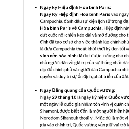
Ngày ký Hiệp định Hòa bình Paris:
Ngày Ký Hiệp định Hòa bình Paris
vào ngà
Campuchia, đánh dấu sự kiện lịch sử trọng đạ
Hòa bình Paris về Campuchia
. Hiệp định n
dứt cuộc nội chiến kéo dài và mở đường cho ti
định đã tạo cơ sở cho việc thành lập chính ph
là đưa Campuchia thoát khỏi thời kỳ đen tối
vinh nền hòa bình
đã đạt được, tưởng nhớ nh
nhở người dân về giá trị của sự thống nhất dân
dịp để chính phủ và người dân Campuchia nhìn 
quyền và duy trì sự ổn định, phát triển của đấ
Ngày Đăng quang của Quốc vương:
Ngày
29 tháng 10
là ngày kỷ niệm
Quốc vươ
một ngày lễ quốc gia nhằm tôn vinh vị quân 
Sihamoni, được biết đến là một người hiền hậ
Norodom Sihanouk thoái vị. Mặc dù là một vị v
gia vào chính trị, Quốc vương vẫn giữ vai trò 