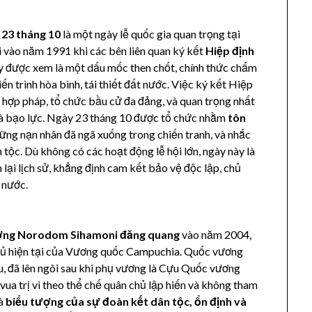
y
23 tháng 10
là một ngày lễ quốc gia quan trọng tại
i vào năm 1991 khi các bên liên quan ký kết
Hiệp định
ày được xem là một dấu mốc then chốt, chính thức chấm
ến trình hòa bình, tái thiết đất nước. Việc ký kết Hiệp
ủ hợp pháp, tổ chức bầu cử đa đảng, và quan trọng nhất
 và bạo lực. Ngày 23 tháng 10 được tổ chức nhằm
tôn
ững nạn nhân đã ngã xuống trong chiến tranh, và nhắc
 tộc. Dù không có các hoạt động lễ hội lớn, ngày này là
lại lịch sử, khẳng định cam kết bảo vệ độc lập, chủ
t nước.
ng Norodom Sihamoni đăng quang
vào năm 2004,
chủ hiện tại của Vương quốc Campuchia. Quốc vương
u, đã lên ngôi sau khi phụ vương là Cựu Quốc vương
ua trị vì theo thể chế quân chủ lập hiến và không tham
là
biểu tượng của sự đoàn kết dân tộc, ổn định và