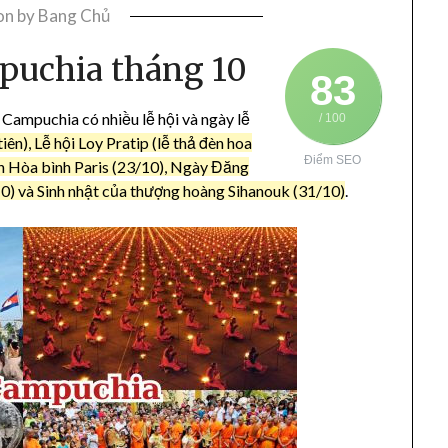
on
by
Bang Chủ
puchia tháng 10
83
Campuchia có nhiều lễ hội và ngày lễ
/ 100
iên), Lễ hội Loy Pratip (lễ thả đèn hoa
Điểm SEO
nh Hòa bình Paris (23/10), Ngày Đăng
 và Sinh nhật của thượng hoàng Sihanouk (31/10)
.