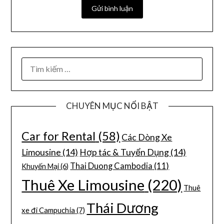
CHUYÊN MỤC NỔI BẬT
Car for Rental
(58)
Các Dòng Xe
Limousine
(14)
Hợp tác & Tuyển Dụng
(14)
Thai Duong Cambodia
(11)
Khuyến Mại
(6)
Thuê Xe Limousine
(220)
Thuê
Thái Dương
xe đi Campuchia
(7)