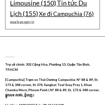
Limousine
(150)
Tin tức Du
Lịch
(155)
Xe đi Campuchia
(76)
រថយន្ត ថៃ ដួង កម្ពុជា។
(2)
CÔNG TY DU LỊCH THÁI DƯƠNG
Trụ sở chính: 302 Cộng Hòa, Phường 13, Quận Tân Bình,
TP.HCM
[Campuchia] Trạm xe Thái Dương Campuchia: Nº 88 & 89, St.
173 & 348 corner, St 374, Sangkat Toul Svay Prey 1, Khan
Chamka Morn, Phnom Penh ( Nº 88 & 89, St. 173 & 348 corner,
ផ្លូវលេខ ៣៧៤, ភ្នំពេញ )