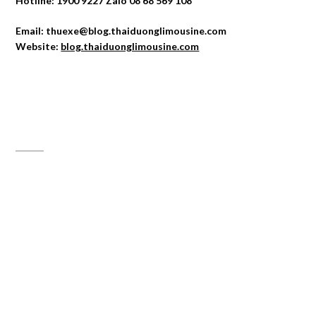
Hotline: 1900 9227 Zalo 08 68 569 108
Email: thuexe@blog.thaiduonglimousine.com
Website:
blog.thaiduonglimousine.com
ĐỊA CHỈ MAPS