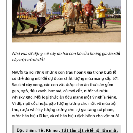
Nhà vua sử dụng cái cày do hai con bò của hoàng gia kéo để
cày một mảnh đất
Người ta nói rằng những con trâu hoàng gia trong buổi lễ
có thể dùng mũi để dự đoán chất lượng mùa màng sắp tới.
Sau khi cày xong, các con vật được cho ăn thức ăn gồm
gạo, ngô, đậu xanh, hạt mè, cỏ mới cắt, nước và rượu
whisky gạo. Mỗi loại thức ăn đều mang một ý nghĩa riêng.
Ví dụ, ngũ cốc hoặc gạo tượng trưng cho một vụ mùa bội
thu, rượu whisky tượng trưng cho sự gia tăng tội phạm,
nước báo hiệu lũ lụt, và cỏ báo hiệu dịch bệnh cho vật nuôi.
Đọc thêm:
Tết Khmer:
Tất tần tật về lễ hội lớn nhất