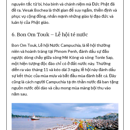
nguyên tắc từ bi, hòa bình và chánh niệm mà Đức Phật đã
đề ra. Vesak Bochea là thời gian để suy ngẫm, thiền định và
phục vụ cộng đồng, nhấn mạnh những giáo lý đạo đức và
luân lý của Phật giáo.
6. Bon Om Touk – Lễ hội té nước
Bon Om Touk, Lễ hội Nước Campuchia, là lễ hội thường
niên và hoành tráng tại Phnom Penh, đánh dấu sự đảo
ngược dòng chảy giữa sông Mê Kông và sông Tonle Sap,
một hiện tượng độc đáo chỉ có ở đất nước này. Thường
diễn ra vào tháng 11 và kéo dài 3 ngày, lễ hội này đánh dấu
sự kết thúc của mùa mưa và bắt đầu mùa đánh bắt cá. Đây
cũng là cách người Campuchia tạ ơn thần nước đã ban tặng
nguồn nước dồi dào và cầu mong mùa màng bội thu vào
năm sau.