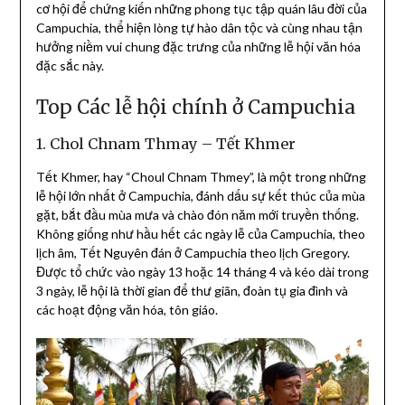
cơ hội để chứng kiến ​​những phong tục tập quán lâu đời của
Campuchia, thể hiện lòng tự hào dân tộc và cùng nhau tận
hưởng niềm vui chung đặc trưng của những lễ hội văn hóa
đặc sắc này.
Top Các lễ hội chính ở Campuchia
1. Chol Chnam Thmay – Tết Khmer
Tết Khmer, hay “Choul Chnam Thmey”, là một trong những
lễ hội lớn nhất ở Campuchia, đánh dấu sự kết thúc của mùa
gặt, bắt đầu mùa mưa và chào đón năm mới truyền thống.
Không giống như hầu hết các ngày lễ của Campuchia, theo
lịch âm, Tết Nguyên đán ở Campuchia theo lịch Gregory.
Được tổ chức vào ngày 13 hoặc 14 tháng 4 và kéo dài trong
3 ngày, lễ hội là thời gian để thư giãn, đoàn tụ gia đình và
các hoạt động văn hóa, tôn giáo.