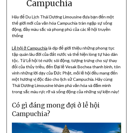
Campuchia
Hãy để Du Lịch Thái Dương Limousine đưa bạn đến một
thế giới mới của văn hóa Campuchia tràn ngập sự sống
động, đầy màu sắc và phong phú của các lễ hội truyền
thống
Lễ hội ở
Campuchia
là dịp để giới thiệu những phong tục
tập quán lâu đời của đất nước và thể hiện lòng tự hào dân
tộc. Từ Lễ hội té nước sôi động, tượng trưng cho sự thay
đổi của thủy triều, đến Đại lễ Vesak Bochea thanh bình, tôn
vinh những lời dạy của Đức Phật, mỗi lễ hội đều mang đến
một hương vị độc đáo cho lịch sử Campuchia. Hãy cùng
Thái Dương Limousine khám phá văn hóa và đắm mình
trong sắc màu rực rỡ và sống động của những sự kiện này!
Có gì đáng mong đợi ở lễ hội
Campuchia?