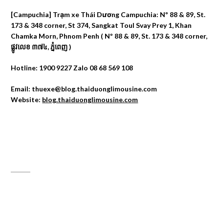
[Campuchia] Trạm xe Thái Dương Campuchia: Nº 88 & 89, St.
173 & 348 corner, St 374, Sangkat Toul Svay Prey 1, Khan
Chamka Morn, Phnom Penh ( Nº 88 & 89, St. 173 & 348 corner,
ផ្លូវលេខ ៣៧៤, ភ្នំពេញ )
Hotline: 1900 9227 Zalo 08 68 569 108
Email: thuexe@blog.thaiduonglimousine.com
Website:
blog.thaiduonglimousine.com
ĐỊA CHỈ MAPS