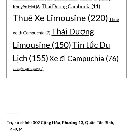
Thai Duong Cambodia
(11)
Khuyến Mại
(6)
Thuê Xe Limousine
(220)
Thuê
Thái Dương
xe đi Campuchia
(7)
Limousine
(150)
Tin tức Du
Lịch
(155)
Xe đi Campuchia
(76)
រថយន្ត ថៃ ដួង កម្ពុជា។
(2)
CÔNG TY DU LỊCH THÁI DƯƠNG
Trụ sở chính: 302 Cộng Hòa, Phường 13, Quận Tân Bình,
TP.HCM