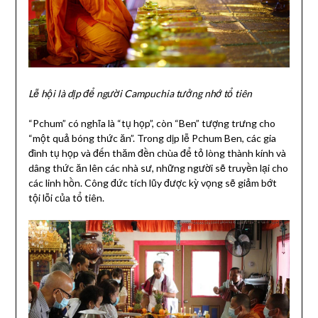
Lễ hội là dịp để người Campuchia tưởng nhớ tổ tiên
“Pchum” có nghĩa là “tụ họp”, còn “Ben” tượng trưng cho
“một quả bóng thức ăn”. Trong dịp lễ Pchum Ben, các gia
đình tụ họp và đến thăm đền chùa để tỏ lòng thành kính và
dâng thức ăn lên các nhà sư, những người sẽ truyền lại cho
các linh hồn. Công đức tích lũy được kỳ vọng sẽ giảm bớt
tội lỗi của tổ tiên.