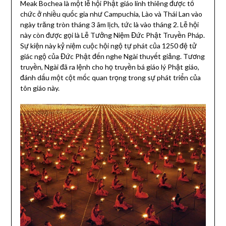
Meak Bochea là một lễ hội Phật giáo linh thiêng được tổ
chức ở nhiều quốc gia như Campuchia, Lào và Thái Lan vào
ngày trăng tròn tháng 3 âm lịch, tức là vào tháng 2. Lễ hội
này còn được gọi là Lễ Tưởng Niệm Đức Phật Truyền Pháp.
Sự kiện này kỷ niệm cuộc hội ngộ tự phát của 1250 đệ tử
giác ngộ của Đức Phật đến nghe Ngài thuyết giảng. Tương
truyền, Ngài đã ra lệnh cho họ truyền bá giáo lý Phật giáo,
đánh dấu một cột mốc quan trọng trong sự phát triển của
tôn giáo này.