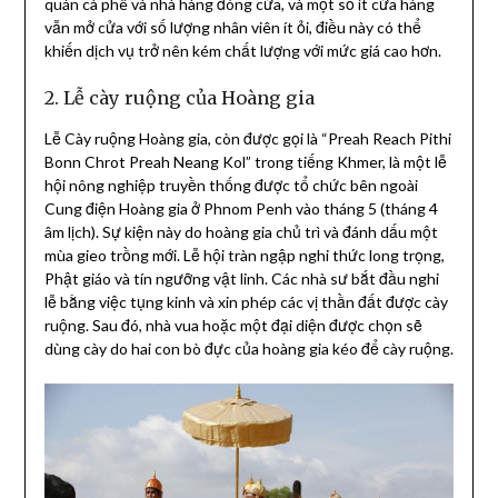
quán cà phê và nhà hàng đóng cửa, và một số ít cửa hàng
vẫn mở cửa với số lượng nhân viên ít ỏi, điều này có thể
khiến dịch vụ trở nên kém chất lượng với mức giá cao hơn.
2. Lễ cày ruộng của Hoàng gia
Lễ Cày ruộng Hoàng gia, còn được gọi là “Preah Reach Pithi
Bonn Chrot Preah Neang Kol” trong tiếng Khmer, là một lễ
hội nông nghiệp truyền thống được tổ chức bên ngoài
Cung điện Hoàng gia ở
Phnom Penh
vào tháng 5 (tháng 4
âm lịch). Sự kiện này do hoàng gia chủ trì và đánh dấu một
mùa gieo trồng mới. Lễ hội tràn ngập nghi thức long trọng,
Phật giáo và tín ngưỡng vật linh. Các nhà sư bắt đầu nghi
lễ bằng việc tụng kinh và xin phép các vị thần đất được cày
ruộng. Sau đó, nhà vua hoặc một đại diện được chọn sẽ
dùng cày do hai con bò đực của hoàng gia kéo để cày ruộng.