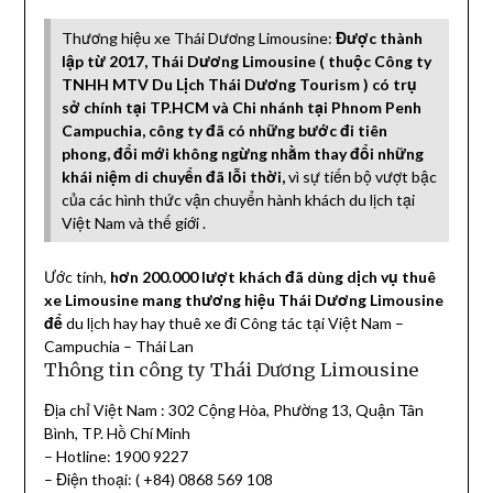
Thương hiệu xe Thái Dương Limousine:
Được thành
lập từ 2017, Thái Dương Limousine ( thuộc Công ty
TNHH MTV Du Lịch Thái Dương Tourism ) có trụ
sở chính tại TP.HCM và Chi nhánh tại Phnom Penh
Campuchia, công ty đã có những bước đi tiên
phong, đổi mới không ngừng nhằm thay đổi những
khái niệm di chuyển đã lỗi thời,
vì sự tiến bộ vượt bậc
của các hình thức vận chuyển hành khách du lịch tại
Việt Nam và thế giới .
Ước tính,
hơn 200.000 lượt khách đã dùng dịch vụ thuê
xe Limousine mang thương hiệu Thái Dương Limousine
để
du lịch hay hay thuê xe đi Công tác tại Việt Nam –
Campuchia – Thái Lan
Thông tin công ty Thái Dương Limousine
Địa chỉ Việt Nam : 302 Cộng Hòa, Phường 13, Quận Tân
Bình, TP. Hồ Chí Minh
– Hotline: 1900 9227
– Điện thoại: ( +84) 0868 569 108