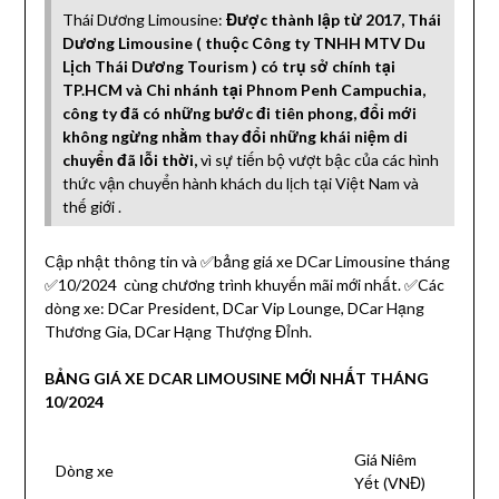
Thái Dương Limousine:
Được thành lập từ 2017, Thái
Dương Limousine ( thuộc Công ty TNHH MTV Du
Lịch Thái Dương Tourism ) có trụ sở chính tại
TP.HCM và Chi nhánh tại Phnom Penh Campuchia,
công ty đã có những bước đi tiên phong, đổi mới
không ngừng nhằm thay đổi những khái niệm di
chuyển đã lỗi thời,
vì sự tiến bộ vượt bậc của các hình
thức vận chuyển hành khách du lịch tại Việt Nam và
thế giới .
Cập nhật thông tin và ✅bảng giá xe DCar Limousine tháng
✅10/2024 cùng chương trình khuyến mãi mới nhất. ✅Các
dòng xe: DCar President, DCar Vip Lounge, DCar Hạng
Thương Gia, DCar Hạng Thượng Đỉnh.
BẢNG GIÁ XE DCAR LIMOUSINE MỚI NHẤT THÁNG
10/2024
Giá Niêm
Dòng xe
Yết (VNĐ)