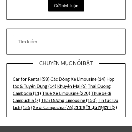
CHUYÊN MỤC NỔI BẬT
Car for Rental
(58)
Các Dòng Xe Limousine
(14)
Hợp
tác & Tuyển Dụng
(14)
Khuyến Mại
(6)
Thai Duong
Cambodia
(11)
Thuê Xe Limousine
(220)
Thuê xe đi
Campuchia
(7)
Thái Dương Limousine
(150)
Tin tức Du
Lịch
(155)
Xe đi Campuchia
(76)
រថយន្ត ថៃ ដួង កម្ពុជា។
(2)