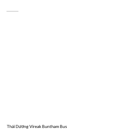
ĐỊA CHỈ MAPS
Thái Dương Vireak Buntham Bus