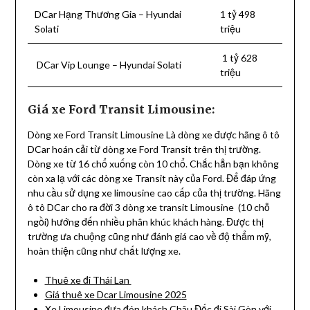
DCar Hạng Thương Gia – Hyundai
1 tỷ 498
Solati
triệu
1 tỷ 628
DCar Vip Lounge – Hyundai Solati
triệu
Giá xe Ford Transit Limousine:
Dòng xe Ford Transit Limousine Là dòng xe được hãng ô tô
DCar hoán cải từ dòng xe Ford Transit trên thị trường.
Dòng xe từ 16 chổ xuống còn 10 chổ. Chắc hẳn bạn không
còn xa lạ với các dòng xe Transit này của Ford. Để đáp ứng
nhu cầu sử dụng xe limousine cao cấp của thị trường. Hãng
ô tô DCar cho ra đời 3 dòng xe transit Limousine (10 chỗ
ngồi) hướng đến nhiều phân khúc khách hàng. Được thị
trường ưa chuộng cũng như đánh giá cao về độ thẩm mỹ,
hoàn thiện cũng như chất lượng xe.
Thuê xe đi Thái Lan
Giá thuê xe Dcar Limousine 2025
Xe Limousine đưa đón khách Châu Đốc đi Sài Gòn với