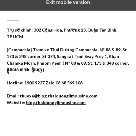
Exit mobile version
CÔNG TY DU LỊCH THÁI DƯƠNG
Trụ sở chính: 302 Cộng Hòa, Phường 13, Quận Tân Bình,
TP.HCM
[Campuchia] Trạm xe Thái Dương Campuchia: Nº 88 & 89, St.
173 & 348 corner, St 374, Sangkat Toul Svay Prey 1, Khan
Chamka Morn, Phnom Penh ( Nº 88 & 89, St. 173 & 348 corner,
ផ្លូវលេខ ៣៧៤, ភ្នំពេញ )
Hotline: 1900 9227 Zalo 08 68 569 108
Email: thuexe@blog.thaiduonglimousine.com
Website:
blog.thaiduonglimousine.com