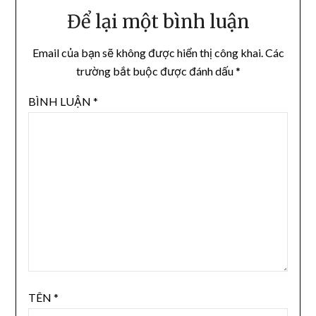
Để lại một bình luận
Email của bạn sẽ không được hiển thị công khai.
Các
trường bắt buộc được đánh dấu
*
BÌNH LUẬN
*
TÊN
*