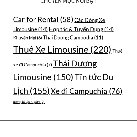
CHUYÊN MỤC NỔI BẬT
Car for Rental
(58)
Các Dòng Xe
Limousine
(14)
Hợp tác & Tuyển Dụng
(14)
Thai Duong Cambodia
(11)
Khuyến Mại
(6)
Thuê Xe Limousine
(220)
Thuê
Thái Dương
xe đi Campuchia
(7)
Limousine
(150)
Tin tức Du
Lịch
(155)
Xe đi Campuchia
(76)
រថយន្ត ថៃ ដួង កម្ពុជា។
(2)