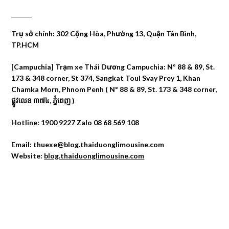
CÔNG TY DU LỊCH THÁI DƯƠNG
Trụ sở chính: 302 Cộng Hòa, Phường 13, Quận Tân Bình,
TP.HCM
[Campuchia] Trạm xe Thái Dương Campuchia: Nº 88 & 89, St.
173 & 348 corner, St 374, Sangkat Toul Svay Prey 1, Khan
Chamka Morn, Phnom Penh ( Nº 88 & 89, St. 173 & 348 corner,
ផ្លូវលេខ ៣៧៤, ភ្នំពេញ )
Hotline: 1900 9227 Zalo 08 68 569 108
Email: thuexe@blog.thaiduonglimousine.com
Website:
blog.thaiduonglimousine.com
ĐỊA CHỈ MAPS