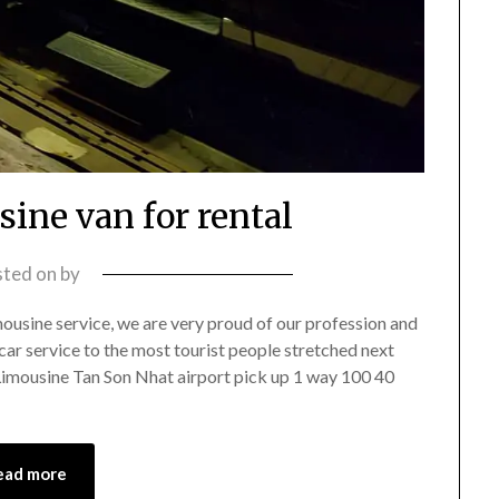
ine van for rental
sted on
by
ousine service, we are very proud of our profession and
ar service to the most tourist people stretched next
Limousine Tan Son Nhat airport pick up 1 way 100 40
ead more