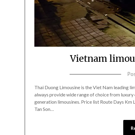
Vietnam limous
Po
Thai Duong Limousine is the Viet Nam leading lim
always provide wide range of choice from luxury c
generation limousines. Price list Route Days Km 
Tan Son…
R