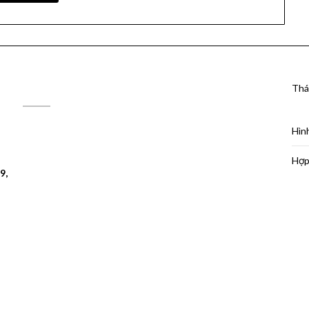
Thá
ĐỊA CHỈ MAPS
Hìn
Hợp
9,