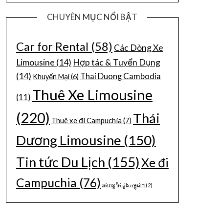
CHUYÊN MỤC NỔI BẬT
Car for Rental
(58)
Các Dòng Xe
Limousine
(14)
Hợp tác & Tuyển Dụng
(14)
Thai Duong Cambodia
Khuyến Mại
(6)
Thuê Xe Limousine
(11)
(220)
Thái
Thuê xe đi Campuchia
(7)
Dương Limousine
(150)
Tin tức Du Lịch
(155)
Xe đi
Campuchia
(76)
រថយន្ត ថៃ ដួង កម្ពុជា។
(2)