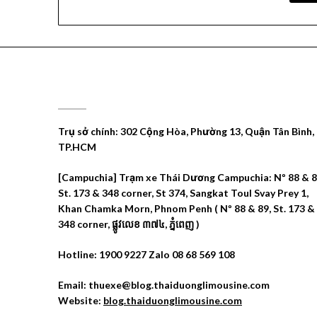
CÔNG TY DU LỊCH THÁI DƯƠNG
Trụ sở chính: 302 Cộng Hòa, Phường 13, Quận Tân Bình,
TP.HCM
[Campuchia] Trạm xe Thái Dương Campuchia: Nº 88 & 8
St. 173 & 348 corner, St 374, Sangkat Toul Svay Prey 1,
Khan Chamka Morn, Phnom Penh ( Nº 88 & 89, St. 173 &
348 corner, ផ្លូវលេខ ៣៧៤, ភ្នំពេញ )
Hotline: 1900 9227 Zalo 08 68 569 108
Email: thuexe@blog.thaiduonglimousine.com
Website:
blog.thaiduonglimousine.com