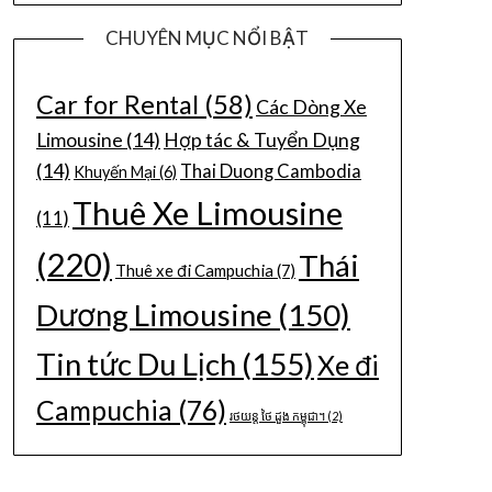
CHUYÊN MỤC NỔI BẬT
Car for Rental
(58)
Các Dòng Xe
Limousine
(14)
Hợp tác & Tuyển Dụng
(14)
Thai Duong Cambodia
Khuyến Mại
(6)
Thuê Xe Limousine
(11)
(220)
Thái
Thuê xe đi Campuchia
(7)
Dương Limousine
(150)
Tin tức Du Lịch
(155)
Xe đi
Campuchia
(76)
រថយន្ត ថៃ ដួង កម្ពុជា។
(2)