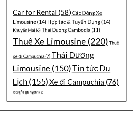
Car for Rental
(58)
Các Dòng Xe
Limousine
(14)
Hợp tác & Tuyển Dụng
(14)
Thai Duong Cambodia
(11)
Khuyến Mại
(6)
Thuê Xe Limousine
(220)
Thuê
Thái Dương
xe đi Campuchia
(7)
Limousine
(150)
Tin tức Du
Lịch
(155)
Xe đi Campuchia
(76)
រថយន្ត ថៃ ដួង កម្ពុជា។
(2)
CÔNG TY DU LỊCH THÁI DƯƠNG