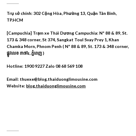
Trụ sở chính: 302 Cộng Hòa, Phường 13, Quận Tân Bình,
TP.HCM
[Campuchia] Trạm xe Thái Dương Campuchia: Nº 88 & 89, St.
173 & 348 corner, St 374, Sangkat Toul Svay Prey 1, Khan
Chamka Morn, Phnom Penh ( Nº 88 & 89, St. 173 & 348 corner,
ផ្លូវលេខ ៣៧៤, ភ្នំពេញ )
Hotline: 1900 9227 Zalo 08 68 569 108
Email: thuexe@blog.thaiduonglimousine.com
Website:
blog.thaiduonglimousine.com
ĐỊA CHỈ MAPS