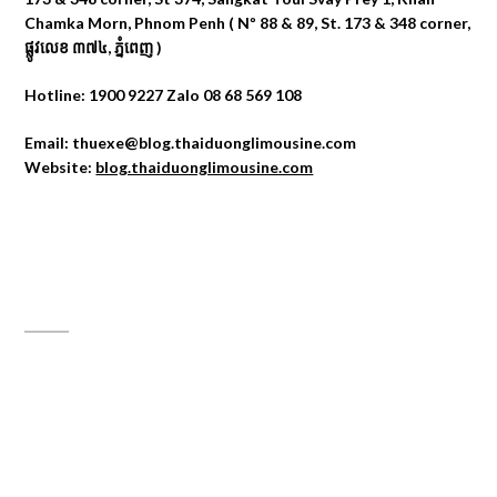
Chamka Morn, Phnom Penh ( Nº 88 & 89, St. 173 & 348 corner,
ផ្លូវលេខ ៣៧៤, ភ្នំពេញ )
Hotline: 1900 9227 Zalo 08 68 569 108
Email: thuexe@blog.thaiduonglimousine.com
Website:
blog.thaiduonglimousine.com
ĐỊA CHỈ MAPS