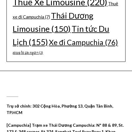
Thuê Xe Limousine
(220)
Thuê
Thái Dương
xe đi Campuchia
(7)
Limousine
(150)
Tin tức Du
Lịch
(155)
Xe đi Campuchia
(76)
រថយន្ត ថៃ ដួង កម្ពុជា។
(2)
CÔNG TY DU LỊCH THÁI DƯƠNG
Trụ sở chính: 302 Cộng Hòa, Phường 13, Quận Tân Bình,
TP.HCM
[Campuchia] Trạm xe Thái Dương Campuchia: Nº 88 & 89, St.
173 & 348 corner, St 374, Sangkat Toul Svay Prey 1, Khan