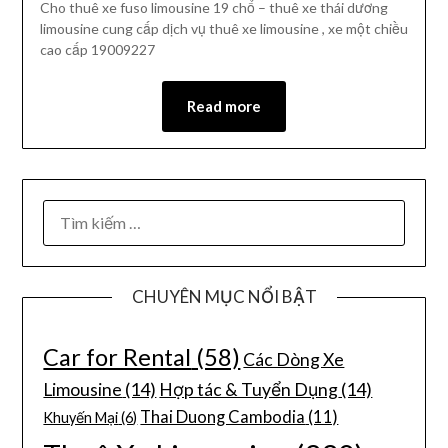
Cho thuê xe fuso limousine 19 chổ – thuê xe thái dương
limousine cung cấp dịch vụ thuê xe limousine , xe một chiều
cao cấp 19009227
Read more
CHUYÊN MỤC NỔI BẬT
Car for Rental
(58)
Các Dòng Xe
Limousine
(14)
Hợp tác & Tuyển Dụng
(14)
Thai Duong Cambodia
(11)
Khuyến Mại
(6)