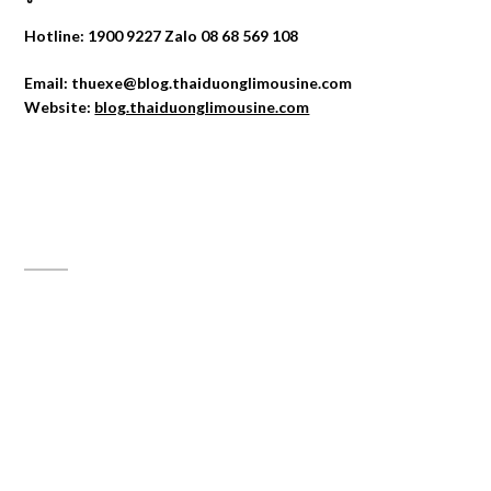
Hotline: 1900 9227 Zalo 08 68 569 108
Email: thuexe@blog.thaiduonglimousine.com
Website:
blog.thaiduonglimousine.com
ĐỊA CHỈ MAPS