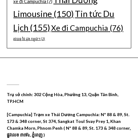
xe đi Campuchia
(7)
Limousine
(150)
Tin tức Du
Lịch
(155)
Xe đi Campuchia
(76)
រថយន្ត ថៃ ដួង កម្ពុជា។
(2)
CÔNG TY DU LỊCH THÁI DƯƠNG
Trụ sở chính: 302 Cộng Hòa, Phường 13, Quận Tân Bình,
TP.HCM
[Campuchia] Trạm xe Thái Dương Campuchia: Nº 88 & 89, St.
173 & 348 corner, St 374, Sangkat Toul Svay Prey 1, Khan
Chamka Morn, Phnom Penh ( Nº 88 & 89, St. 173 & 348 corner,
ផ្លូវលេខ ៣៧៤, ភ្នំពេញ )