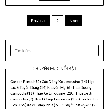
Previous
2
Next
CHUYÊN MỤC NỔI BẬT
Car for Rental
(58)
Các Dòng Xe Limousine
(14)
Hợp
tác & Tuyển Dụng
(14)
Khuyến Mại
(6)
Thai Duong
Cambodia
(11)
Thuê Xe Limousine
(220)
Thuê xe đi
Campuchia
(7)
Thái Dương Limousine
(150)
Tin tức Du
Lịch
(155)
Xe đi Campuchia
(76)
រថយន្ត ថៃ ដួង កម្ពុជា។
(2)