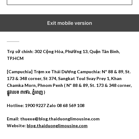
Exit mobile version
CÔNG TY DU LỊCH THÁI DƯƠNG
Trụ sở chính: 302 Cộng Hòa, Phường 13, Quận Tân Bình,
TP.HCM
[Campuchia] Trạm xe Thái Dương Campuchia: Nº 88 & 89, St.
173 & 348 corner, St 374, Sangkat Toul Svay Prey 1, Khan
Chamka Morn, Phnom Penh ( Nº 88 & 89, St. 173 & 348 corner,
ផ្លូវលេខ ៣៧៤, ភ្នំពេញ )
Hotline: 1900 9227 Zalo 08 68 569 108
Email: thuexe@blog.thaiduonglimousine.com
Website:
blog.thaiduonglimousine.com